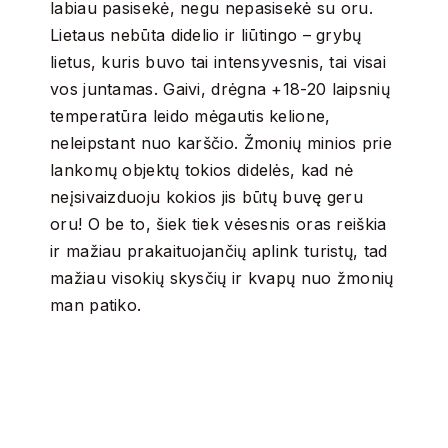
labiau pasisekė, negu nepasisekė su oru.
Lietaus nebūta didelio ir liūtingo – grybų
lietus, kuris buvo tai intensyvesnis, tai visai
vos juntamas. Gaivi, drėgna +18-20 laipsnių
temperatūra leido mėgautis kelione,
neleipstant nuo karščio. Žmonių minios prie
lankomų objektų tokios didelės, kad nė
neįsivaizduoju kokios jis būtų buvę geru
oru! O be to, šiek tiek vėsesnis oras reiškia
ir mažiau prakaituojančių aplink turistų, tad
mažiau visokių skysčių ir kvapų nuo žmonių
man patiko.