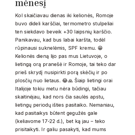
mėnesį
Kol skaičiavau dienas iki kelionės, Romoje
buvo dideli karščiai, termometro stulpeliai
ten siekdavo beveik +30 laipsnių karščio.
Panikavau, kad bus labai karšta, todėl
rūpinausi suknelėmis, SPF kremu. 😁
Kelionės dieną lijo pas mus Lietuvoje, o
lietingą orą pranešė ir Romoje, tai teko dar
prieš skrydį nusipirkti porą skėčių ir po
plosčių nuo lietaus. 😂🙏 Šiaip lietingi orai
Italijoje tokiu metu nėra būdingi, tačiau
skaitinėjau, kad nors čia saulės apstu,
lietingų periodų išties pasitaiko. Nemaniau,
kad pasitaikys būtent gegužės gale
(keliavome 17-22 d.), bet ką jau – teko
prisitaikyti. Ir galiu pasakyti, kad mums