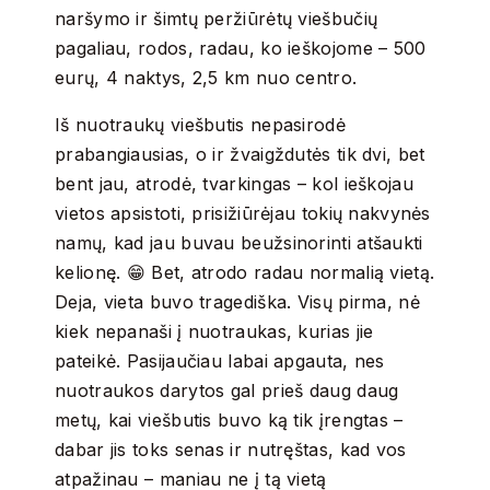
naršymo ir šimtų peržiūrėtų viešbučių
pagaliau, rodos, radau, ko ieškojome – 500
eurų, 4 naktys, 2,5 km nuo centro.
Iš nuotraukų viešbutis nepasirodė
prabangiausias, o ir žvaigždutės tik dvi, bet
bent jau, atrodė, tvarkingas – kol ieškojau
vietos apsistoti, prisižiūrėjau tokių nakvynės
namų, kad jau buvau beužsinorinti atšaukti
kelionę. 😁 Bet, atrodo radau normalią vietą.
Deja, vieta buvo tragediška. Visų pirma, nė
kiek nepanaši į nuotraukas, kurias jie
pateikė. Pasijaučiau labai apgauta, nes
nuotraukos darytos gal prieš daug daug
metų, kai viešbutis buvo ką tik įrengtas –
dabar jis toks senas ir nutręštas, kad vos
atpažinau – maniau ne į tą vietą