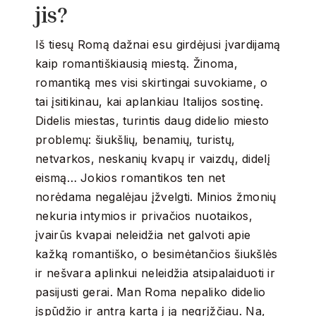
jis?
Iš tiesų Romą dažnai esu girdėjusi įvardijamą
kaip romantiškiausią miestą. Žinoma,
romantiką mes visi skirtingai suvokiame, o
tai įsitikinau, kai aplankiau Italijos sostinę.
Didelis miestas, turintis daug didelio miesto
problemų: šiukšlių, benamių, turistų,
netvarkos, neskanių kvapų ir vaizdų, didelį
eismą… Jokios romantikos ten net
norėdama negalėjau įžvelgti. Minios žmonių
nekuria intymios ir privačios nuotaikos,
įvairūs kvapai neleidžia net galvoti apie
kažką romantiško, o besimėtančios šiukšlės
ir nešvara aplinkui neleidžia atsipalaiduoti ir
pasijusti gerai. Man Roma nepaliko didelio
įspūdžio ir antrą kartą į ją negrįžčiau. Na,