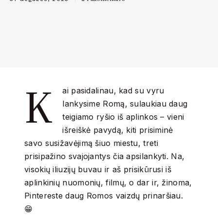
K
ai pasidalinau, kad su vyru
lankysime Romą, sulaukiau daug
teigiamo ryšio iš aplinkos – vieni
išreiškė pavydą, kiti prisiminė
savo susižavėjimą šiuo miestu, treti
prisipažino svajojantys čia apsilankyti. Na,
visokių iliuzijų buvau ir aš prisikūrusi iš
aplinkinių nuomonių, filmų, o dar ir, žinoma,
Pintereste daug Romos vaizdų prinaršiau.
😁