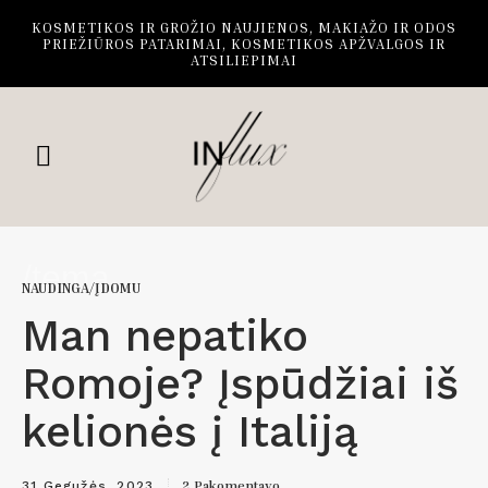
KOSMETIKOS IR GROŽIO NAUJIENOS, MAKIAŽO IR ODOS
PRIEŽIŪROS PATARIMAI, KOSMETIKOS APŽVALGOS IR
ATSILIEPIMAI
/tema
NAUDINGA/ĮDOMU
Man nepatiko
Romoje? Įspūdžiai iš
kelionės į Italiją
2 Pakomentavo
31 Gegužės, 2023