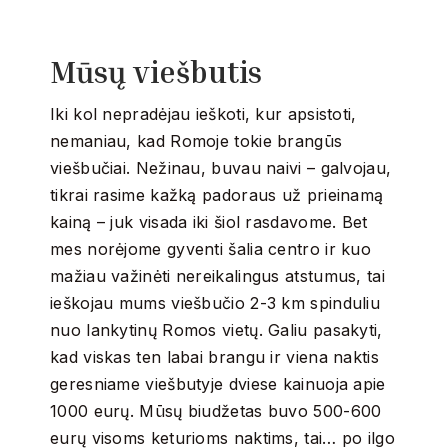
Mūsų viešbutis
Iki kol nepradėjau ieškoti, kur apsistoti,
nemaniau, kad Romoje tokie brangūs
viešbučiai. Nežinau, buvau naivi – galvojau,
tikrai rasime kažką padoraus už prieinamą
kainą – juk visada iki šiol rasdavome. Bet
mes norėjome gyventi šalia centro ir kuo
mažiau važinėti nereikalingus atstumus, tai
ieškojau mums viešbučio 2-3 km spinduliu
nuo lankytinų Romos vietų. Galiu pasakyti,
kad viskas ten labai brangu ir viena naktis
geresniame viešbutyje dviese kainuoja apie
1000 eurų. Mūsų biudžetas buvo 500-600
eurų visoms keturioms naktims, tai… po ilgo