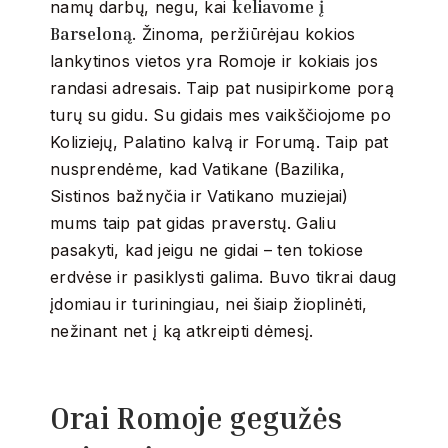
keliavome į
namų darbų, negu, kai
Barseloną
. Žinoma, peržiūrėjau kokios
lankytinos vietos yra Romoje ir kokiais jos
randasi adresais. Taip pat nusipirkome porą
turų su gidu. Su gidais mes vaikščiojome po
Koliziejų, Palatino kalvą ir Forumą. Taip pat
nusprendėme, kad Vatikane (Bazilika,
Sistinos bažnyčia ir Vatikano muziejai)
mums taip pat gidas praverstų. Galiu
pasakyti, kad jeigu ne gidai – ten tokiose
erdvėse ir pasiklysti galima. Buvo tikrai daug
įdomiau ir turiningiau, nei šiaip žioplinėti,
nežinant net į ką atkreipti dėmesį.
Orai Romoje gegužės