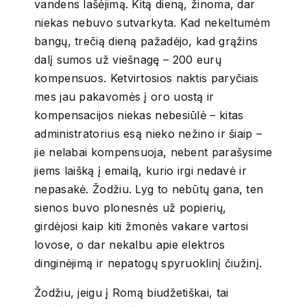
vandens lašėjimą. Kitą dieną, žinoma, dar
niekas nebuvo sutvarkyta. Kad nekeltumėm
bangų, trečią dieną pažadėjo, kad grąžins
dalį sumos už viešnagę – 200 eurų
kompensuos. Ketvirtosios naktis paryčiais
mes jau pakavomės į oro uostą ir
kompensacijos niekas nebesiūlė – kitas
administratorius esą nieko nežino ir šiaip –
jie nelabai kompensuoja, nebent parašysime
jiems laišką į emailą, kurio irgi nedavė ir
nepasakė. Žodžiu. Lyg to nebūtų gana, ten
sienos buvo plonesnės už popierių,
girdėjosi kaip kiti žmonės vakare vartosi
lovose, o dar nekalbu apie elektros
dinginėjimą ir nepatogų spyruoklinį čiužinį.
Žodžiu, jeigu į Romą biudžetiškai, tai