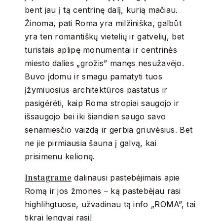
bent jau į tą centrinę dalį, kurią mačiau.
Žinoma, pati Roma yra milžiniška, galbūt
yra ten romantiškų vietelių ir gatvelių, bet
turistais aplipę monumentai ir centrinės
miesto dalies „grožis” manęs nesužavėjo.
Buvo įdomu ir smagu pamatyti tuos
įžymiuosius architektūros pastatus ir
pasigėrėti, kaip Roma stropiai saugojo ir
išsaugojo bei iki šiandien saugo savo
senamiesčio vaizdą ir gerbia griuvėsius. Bet
ne jie pirmiausia šauna į galvą, kai
prisimenu kelionę.
Instagrame
dalinausi pastebėjimais apie
Romą ir jos žmones – ką pastebėjau rasi
highlihgtuose, užvadinau tą info „ROMA”, tai
tikrai lengvai rasi!