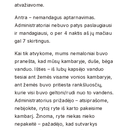
atvažiavome.
Antra – nemandagus aptarnavimas.
Administratoriai nebuvo patys paslaugiausi
ir mandagiausi, o per 4 naktis aš jų mačiau
gal 7 skirtingus.
Kai tik atvykome, mums nemaloniai buvo
pranešta, kad mūsų kambaryje, duše, bėga
vanduo. Išties – iš lubų kapsėjo vanduo
tiesiai ant žemės visame vonios kambaryje,
ant žemės buvo pritiesta rankšluosčių,
kurie visi buvo geltoni/rudi nuo to vandens.
Administratorius prižadėjo – atsiprašome,
nebijokite, rytoj ryte iš karto pakeisime
kambarį. Žinoma, ryte niekas nieko
nepakeitė – pažadėjo, kad sutvarkys