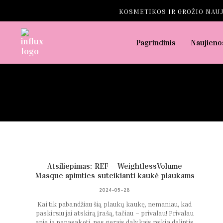
KOSMETIKOS IR GROŽIO NAUJ
Pagrindinis
Naujieno
Atsiliepimas: REF – WeightlessVolume
Masque apimties suteikianti kaukė plaukams
2024-05-28
Kai tik pabandžiau šią plaukų kaukę, nemaniau, kad
paskirsiu jai atskirą įrašą, tačiau – privalau! Privalau
apie ją papasakoti, nes gerais dalykais reikia dalintis