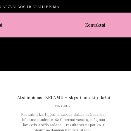
 APŽVALGOS IR ATSILIEPIMAI
ai
Kontaktai
Atsiliepimas: BELAMU – skysti antakių dažai
2024-01-23
Paskutinį kartą pati antakius dažais dažiausi dar
būdama studentė. 😁 O pernai vasarą, mėginau
lankytis grožio salone – rezultatas nepatiko ir
įbaimino daugiau bandyti, atrodo,