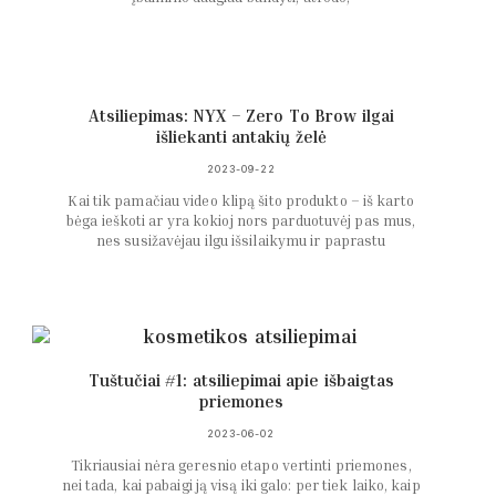
Atsiliepimas: NYX – Zero To Brow ilgai
išliekanti antakių želė
2023-09-22
Kai tik pamačiau video klipą šito produkto – iš karto
bėga ieškoti ar yra kokioj nors parduotuvėj pas mus,
nes susižavėjau ilgu išsilaikymu ir paprastu
Tuštučiai #1: atsiliepimai apie išbaigtas
priemones
2023-06-02
Tikriausiai nėra geresnio etapo vertinti priemones,
nei tada, kai pabaigi ją visą iki galo: per tiek laiko, kaip