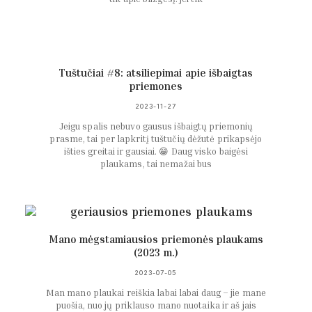
Tuštučiai #8: atsiliepimai apie išbaigtas
priemones
2023-11-27
Jeigu spalis nebuvo gausus išbaigtų priemonių
prasme, tai per lapkritį tuštučių dėžutė prikapsėjo
išties greitai ir gausiai. 😁 Daug visko baigėsi
plaukams, tai nemažai bus
Mano mėgstamiausios priemonės plaukams
(2023 m.)
2023-07-05
Man mano plaukai reiškia labai labai daug – jie mane
puošia, nuo jų priklauso mano nuotaika ir aš jais