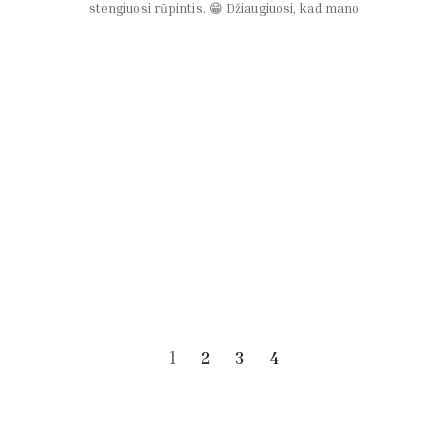
stengiuosi rūpintis. 😁 Džiaugiuosi, kad mano
1
2
3
4