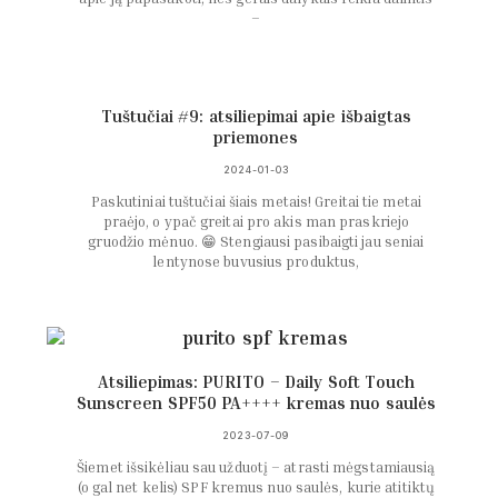
–
Tuštučiai #9: atsiliepimai apie išbaigtas
priemones
2024-01-03
Paskutiniai tuštučiai šiais metais! Greitai tie metai
praėjo, o ypač greitai pro akis man praskriejo
gruodžio mėnuo. 😁 Stengiausi pasibaigti jau seniai
lentynose buvusius produktus,
Atsiliepimas: PURITO – Daily Soft Touch
Sunscreen SPF50 PA++++ kremas nuo saulės
2023-07-09
Šiemet išsikėliau sau užduotį – atrasti mėgstamiausią
(o gal net kelis) SPF kremus nuo saulės, kurie atitiktų