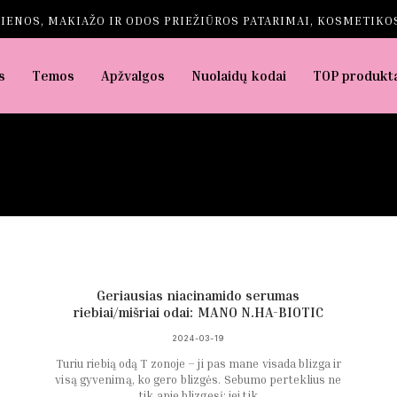
IENOS, MAKIAŽO IR ODOS PRIEŽIŪROS PATARIMAI, KOSMETIKOS
s
Temos
Apžvalgos
Nuolaidų kodai
TOP produkt
Geriausias niacinamido serumas
riebiai/mišriai odai: MANO N.HA-BIOTIC
2024-03-19
Turiu riebią odą T zonoje – ji pas mane visada blizga ir
visą gyvenimą, ko gero blizgės. Sebumo perteklius ne
tik apie blizgesį: jei tik