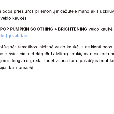
e odos priežiūros priemonių ir dėžutėje mano akis užkliū
 veido kaukės:
 POP PUMPKIN SOOTHING + BRIGHTENING
veido kaukė
da į produktą
oliūginės tematikos lakštinė veido kaukė, suteikianti odos
o ir šviesinimo efektą. 🎃 Lakštinių kaukių man niekada n
jomis lengva ir greita, todėl visada turiu pasidėjus bent ke
ejui, kai norisi. 😁