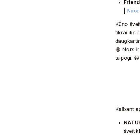
Frien
Nuor
|
Kūno šveit
tikrai itin
daugkartin
😁 Nors ir
taipogi. 😁
Kalbant ap
NATUR
šveitik