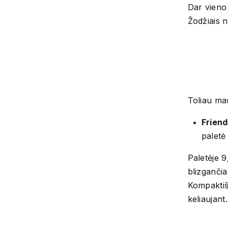
Dar vieno
Žodžiais 
Toliau man
Frien
paletė
Paletėje 9
blizgančia
Kompaktišk
keliaujant