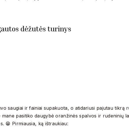
autos dėžutės turinys
o saugiai ir fainiai supakuota, o atidariusi pajutau tikrą 
– mane pasitiko daugybė oranžinės spalvos ir rudeninių l
s. 😁 Pirmiausia, ką ištraukiau: