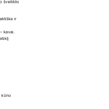
 šveitiklis
ktiška ir
– kavai.
tiklį
b
kūno