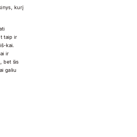
kinys, kurį
ati
 taip ir
š-kai.
i ir
, bet šis
ai galiu