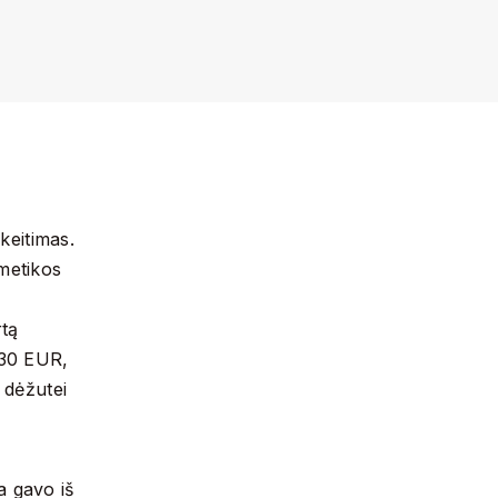
keitimas.
metikos
rtą
~30 EUR,
 dėžutei
a gavo iš