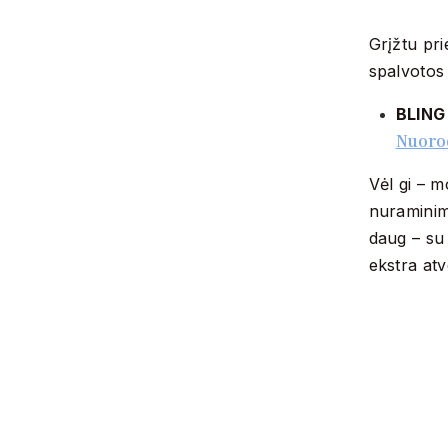
Grįžtu pri
spalvotos
BLING
Nuoro
Vėl gi – m
nuraminim
daug – su 
ekstra atv