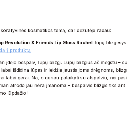
ekoratyvinės kosmetikos temą, dar dėžutėje radau:
p Revolution
X Friends Lip Gloss Rachel
lūpų blizgesy
da į produktą
 įdėjo bespalvį lūpų blizgį. Lūpų blizgius aš mėgstu – su
 labai išdidina lūpas ir leidžia jaustis joms drėgnoms, blizga
ai labai gerai. Na, o geriau pataikyti su atspalviu, nei pasir
man atrodo jau nėra įmanoma – bespalvis blizgis tiks ant
mo lūpdažio!