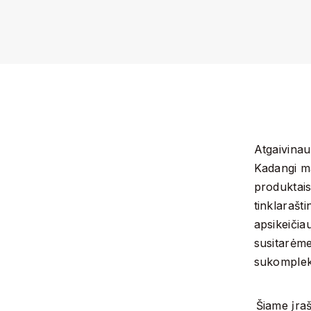
Atgaivina
Kadangi ma
produktais
tinklarašti
apsikeičia
susitarėme
sukomplekt
Šiame įra