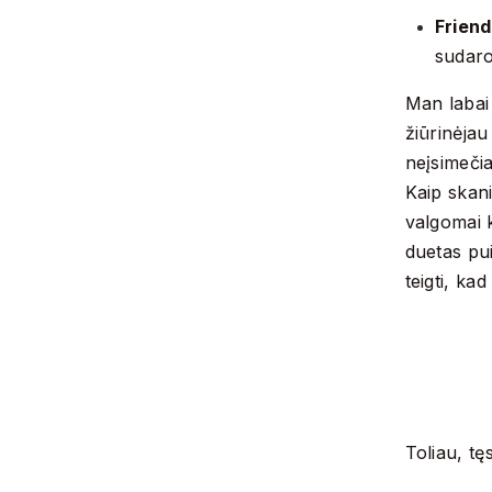
Frien
sudaro
Man labai 
žiūrinėjau
neįsimečia
Kaip skani
valgomai k
duetas pui
teigti, ka
Toliau, t