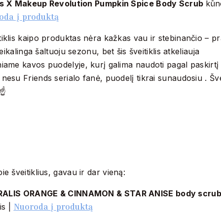
ds X Makeup Revolution Pumpkin Spice Body Scrub
kūno
oda į produktą
iklis kaipo produktas nėra kažkas vau ir stebinančio – pra
 reikalinga šaltuoju sezonu, bet šis šveitiklis atkeliauja
iame kavos puodelyje, kurį galima naudoti pagal paskirtį 
 nesu Friends serialo fanė, puodelį tikrai sunaudosiu . Švei
☝️
ie šveitiklius, gavau ir dar vieną:
ALIS ORANGE & CINNAMON & STAR ANISE body scru
Nuoroda į produktą
lis |