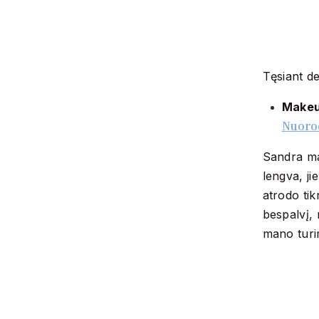
Tęsiant d
Makeu
Nuoro
Sandra man
lengva, jie
atrodo tikr
bespalvį, 
mano turi