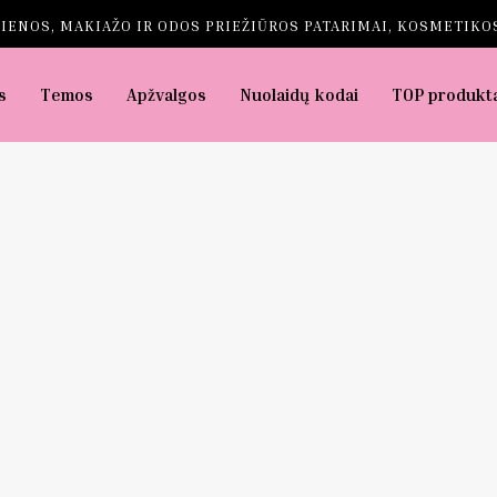
IENOS, MAKIAŽO IR ODOS PRIEŽIŪROS PATARIMAI, KOSMETIKOS
s
Temos
Apžvalgos
Nuolaidų kodai
TOP produkt