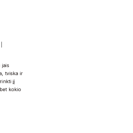
s
|
 jais
, tviska ir
inkti jį
 bet kokio