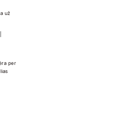
va už
|
ėra per
lias