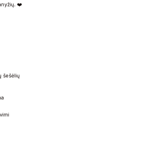
nyžių. ❤️
.
ų šešėlių
na

vimi