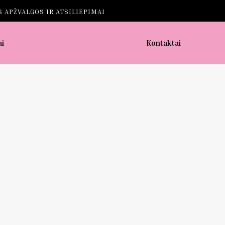
 APŽVALGOS IR ATSILIEPIMAI
ai
Kontaktai