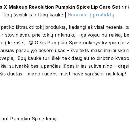
ds X Makeup Revolution Pumpkin Spice Lip Care Set
rin
Nuoroda į produktą
 lūpų šveitiklis ir lūpų kaukė |
patiko ištraukti tokį produktą, kadangi aš visai neseniai p
 ir stoviniavau prie tokių rinkinukų – galvojau nu reikia, bet
u į krepšelį. 😁 O šis Pumpkin Spice rinkinys kvepia die-vi
ausias pasaulyje deserčiukas – šveitiklis maksimaliai skania
vepia, lūpų kaukė turi šiek tiek daugiau to dirbtino kvapo
kiai sutvarkė besilupančias lūpas ir jas sušvelnino – drąsi
d šis duetas – mano rudens must-have sąraše ir ne kitaip!
ęsiant Pumpkin Spice temą: