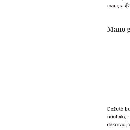
manęs. 🤭
Mano g
Dėžutė buv
nuotaiką 
dekoracijo