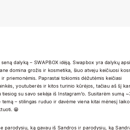
u seną dalyką – SWAPBOX idėją. Swapbox yra dalykų apsi
ne domina grožis ir kosmetika, šiuo atveju keičiuosi kos
 ir priemonėmis. Paprastai tokiomis dėžutėmis keičiasi
ninkės, youtuberės ir kitos turinio kūrėjos, tačiau aš šį ka
u tiesiog su savo sekėja iš Instagram’o. Susitarėm sumą 
 temą – stilingas ruduo ir davėme viena kitai mėnesį laiko
uoti. 😁
še parodysiu, ką gavau iš Sandros ir parodysiu, ką Sandr