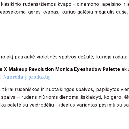
 klasikinio rudens/žiemos kvapo – cinamono, apelsino ir a
neapsakomai geras kvapas, kuriuo galėsiu mėgautis duše
o akį patraukė violetinės spalvos dėžutė, kurioje radau:
ds X Makeup Revolution Monica Eyeshadow Palette
aki
Nuoroda į produktą
 |
, tikrai rudeniškos ir nuotaikingos spalvos, papildytos vie
 spalva – rudens niūrioms dienoms išsklaidyti, ko gero. 
a paletė su veidrodėliu – idealus variantas pasiimti su sa
.