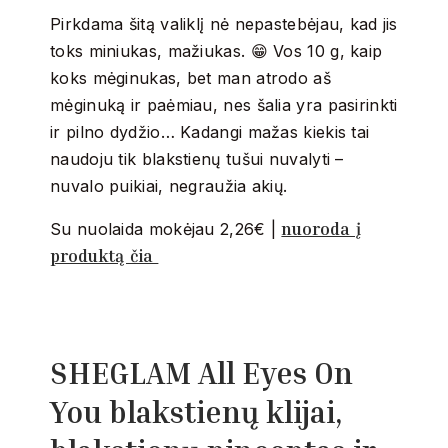
Pirkdama šitą valiklį nė nepastebėjau, kad jis
toks miniukas, mažiukas. 😁 Vos 10 g, kaip
koks mėginukas, bet man atrodo aš
mėginuką ir paėmiau, nes šalia yra pasirinkti
ir pilno dydžio… Kadangi mažas kiekis tai
naudoju tik blakstienų tušui nuvalyti –
nuvalo puikiai, negraužia akių.
nuoroda į
Su nuolaida mokėjau 2,26€ |
produktą čia
SHEGLAM All Eyes On
You blakstienų klijai,