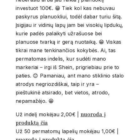
investuot 100€. 😁 Tiek kol kas nebuvau
paskyrus planuokliui, todėl dabar turiu šitą.
Įsigijau ir vidinių lapų jam bei visokių lipdukų,
kurie padės palaikyti užrašuose bei
planuose tvarką ir gerą nuotaiką. 😁 Viskas
tikrai mane tenkinančios kokybės. Ai, tas
permatomas indelis, kur sudėti mano
markeriai – irgi iš Shein, prigriebiau prie to
paties. 😊 Pamaniau, ant mano stiklinio stalo
atrodys negriozdiškai, taip ir yra –
pieštukinė atsirado, bet vietos, atrodo,
nepamažėjo. 😁
nuoroda į
Už indelį mokėjau 2,00€ |
produktą čia
Už 50 permatomų lapelių mokėjau 1,00€ |
nuoroda į produktą čia