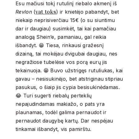
Esu mačiusi tokį rutulinį riebalo akmenį iš
vat toks
Revlon
(
) ir knietėjo pabandyt, bet
niekaip neprisiverčiau 15€ (o su siuntimu
dar ir daugiau) susimkėt, tai kai pamačiau
analogą Shein’e, pamaniau, gal reikia
išbandyt. 😁 Tiesa, rinkausi gražesnį
dizainą, tai mokėjau dvigubai daugiau, nes
negražiose tubelėse vos porą eurų jis
tekainuoja. 😁 Buvo užstrigęs rutuliukas, kai
gavau – nesisukinėjo, bet atstriginau stipriau
pasukus, o šiaip jis cypia besisukinėdamas.
😂 Turi sugerti riebalų perteklių
nepajudindamas makiažo, o pats yra
plaunamas, todėl galima pernaudot ir
pernaudot daugybę kartų. Dar nespėjau
tinkamai išbandyt, vis pamirštu.