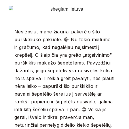
Neslėpsiu, mane žiauriai pakerėjo šito
purškaliuko pakuotė. 😂 Nu tokio mielumo
ir gražumo, kad negalėjau neįsimesti į
krepšelį. O šiaip čia yra greito „atgaivinimo”
purškiklis makiažo šepetėliams. Pavyzdžiui
dažantis, jeigu šepetėlis yra nusivėles kokia
nors spalva ir reikia greit pavalyti, nes plauti
nėra laiko – papurški šio purškiklio ir
pavalai šepetėlio šerelius į servetėlę ar
rankšl. popierių ir šepetėlis nusivalo, galima
imti kitą šešėlių spalvą ir pan. 😊 Veikia jis
gerai, išvalo ir tikrai praverčia man,
neturinčiai pernelyg didelio kiekio šepetėlių.