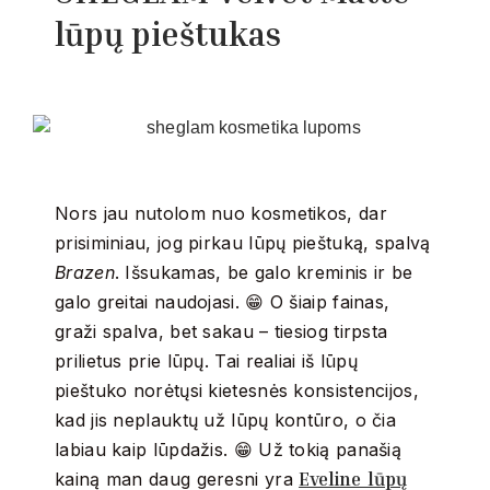
lūpų pieštukas
Nors jau nutolom nuo kosmetikos, dar
prisiminiau, jog pirkau lūpų pieštuką, spalvą
Brazen
. Išsukamas, be galo kreminis ir be
galo greitai naudojasi. 😁 O šiaip fainas,
graži spalva, bet sakau – tiesiog tirpsta
prilietus prie lūpų. Tai realiai iš lūpų
pieštuko norėtųsi kietesnės konsistencijos,
kad jis neplauktų už lūpų kontūro, o čia
labiau kaip lūpdažis. 😁 Už tokią panašią
Eveline lūpų
kainą man daug geresni yra