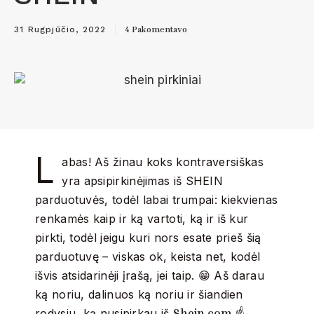
4 Pakomentavo
31 Rugpjūčio, 2022
L
abas! Aš žinau koks kontraversiškas
yra apsipirkinėjimas iš SHEIN
parduotuvės, todėl labai trumpai: kiekvienas
renkamės kaip ir ką vartoti, ką ir iš kur
pirkti, todėl jeigu kuri nors esate prieš šią
parduotuvę – viskas ok, keista net, kodėl
išvis atsidarinėji įrašą, jei taip. 😁 Aš darau
ką noriu, dalinuos ką noriu ir šiandien
Shein.com
rodysiu, ką nusipirkau iš
☝️