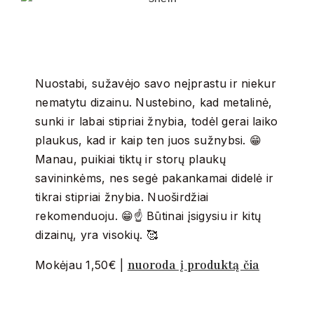
Nuostabi, sužavėjo savo neįprastu ir niekur
nematytu dizainu. Nustebino, kad metalinė,
sunki ir labai stipriai žnybia, todėl gerai laiko
plaukus, kad ir kaip ten juos sužnybsi. 😁
Manau, puikiai tiktų ir storų plaukų
savininkėms, nes segė pakankamai didelė ir
tikrai stipriai žnybia. Nuoširdžiai
rekomenduoju. 😁☝️ Būtinai įsigysiu ir kitų
dizainų, yra visokių. 🥰
nuoroda į produktą čia
Mokėjau 1,50€ |