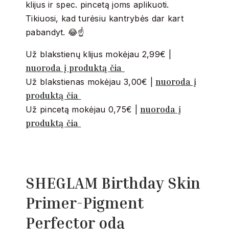
klijus ir spec. pincetą joms aplikuoti.
Tikiuosi, kad turėsiu kantrybės dar kart
pabandyt. 😂☝️
Už blakstienų klijus mokėjau 2,99€ |
nuoroda į produktą čia
nuoroda į
Už blakstienas mokėjau 3,00€ |
produktą čia
nuoroda į
Už pincetą mokėjau 0,75€ |
produktą čia
SHEGLAM
Birthday Skin
Primer-Pigment
Perfector odą