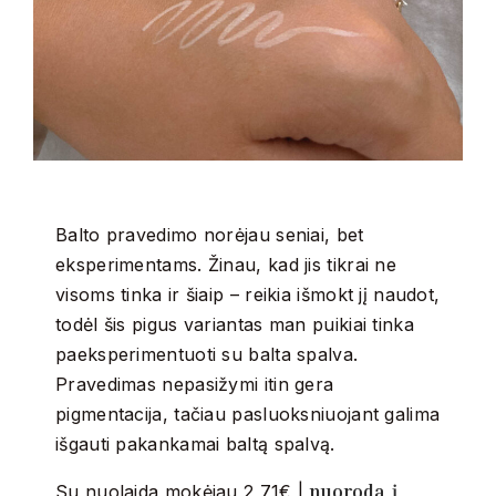
Balto pravedimo norėjau seniai, bet
eksperimentams. Žinau, kad jis tikrai ne
visoms tinka ir šiaip – reikia išmokt jį naudot,
todėl šis pigus variantas man puikiai tinka
paeksperimentuoti su balta spalva.
Pravedimas nepasižymi itin gera
pigmentacija, tačiau pasluoksniuojant galima
išgauti pakankamai baltą spalvą.
nuoroda į
Su nuolaida mokėjau 2,71€ |