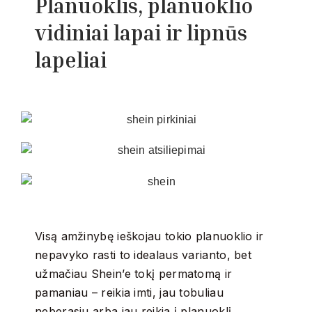
Planuoklis, planuoklio
vidiniai lapai ir lipnūs
lapeliai
Visą amžinybę ieškojau tokio planuoklio ir
nepavyko rasti to idealaus varianto, bet
užmačiau Shein’e tokį permatomą ir
pamaniau – reikia imti, jau tobuliau
neberasiu arba jau reikia į planuoklį