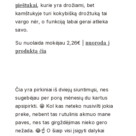
pieštukai
, kurie yra drožiami, bet
kamštukyje turi kokybišką drožtuką tai
vargo nėr, o funkciją labai gerai atlieka
savo.
nuoroda į
Su nuolaida mokėjau 2,26€ |
produktą čia
Čia yra pirkiniai iš dviejų siuntimųsi, nes
sugebėjau per porą mėnesių du kartus
apsipirkti. 😁 Kol kas neteko nusivilti jokia
preke, nebent tas rutulinis akmuo mane
paves, nes tas girgždėjimas nieko gero
nežada. 😂☝️ O šiaip visi įsigyti dalykai