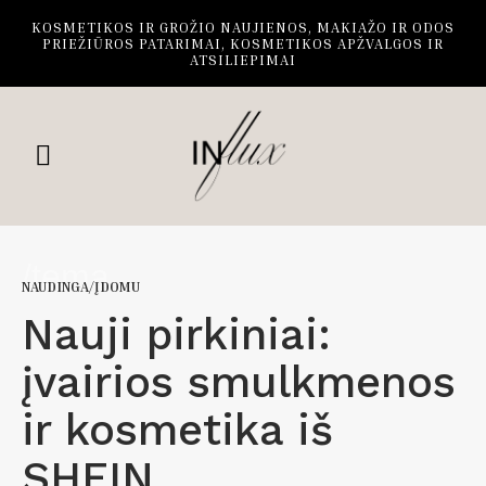
KOSMETIKOS IR GROŽIO NAUJIENOS, MAKIAŽO IR ODOS
PRIEŽIŪROS PATARIMAI, KOSMETIKOS APŽVALGOS IR
ATSILIEPIMAI
/tema
NAUDINGA/ĮDOMU
Nauji pirkiniai:
įvairios smulkmenos
ir kosmetika iš
SHEIN