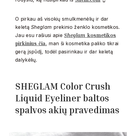
O pirkau aš visokių smulkmenėlių ir dar
keletą
Sheglam
prekinio ženklo kosmetikos.
Sheglam
kosmetikos
Jau esu rašiusi apie
pirkinius čia
, man ši kosmetika paliko tikrai
gerą įspūdį, todėl pasirinkau ir dar keletą
dalykėlių.
SHEGLAM Color Crush
Liquid Eyeliner baltos
spalvos akių pravedimas