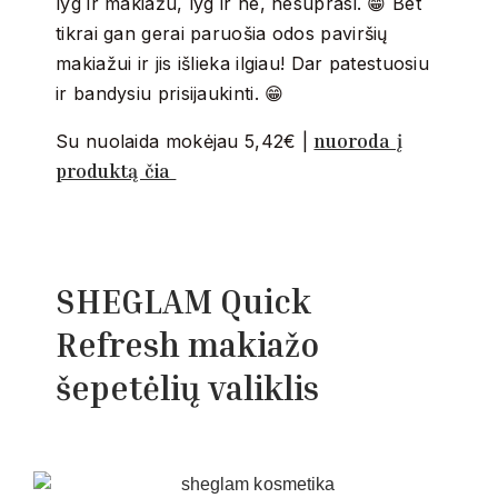
lyg ir makiažu, lyg ir ne, nesuprasi. 😁 Bet
tikrai gan gerai paruošia odos paviršių
makiažui ir jis išlieka ilgiau! Dar patestuosiu
ir bandysiu prisijaukinti. 😁
nuoroda į
Su nuolaida mokėjau 5,42€ |
produktą čia
SHEGLAM Quick
Refresh makiažo
šepetėlių valiklis