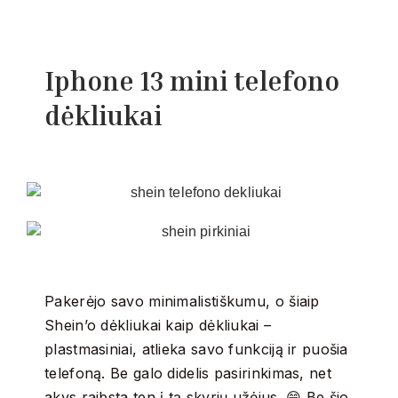
Iphone 13 mini telefono
dėkliukai
Pakerėjo savo minimalistiškumu, o šiaip
Shein’o dėkliukai kaip dėkliukai –
plastmasiniai, atlieka savo funkciją ir puošia
telefoną. Be galo didelis pasirinkimas, net
akys raibsta ten į tą skyrių užėjus. 😁 Be šio