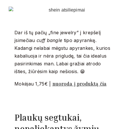
Dar iš tų pačių „fine jewelry” į krepšelį
įsimečiau
cuff bangle
tipo apyrankę.
Kadangi nelabai mėgstu apyrankes, kurios
kabaliuoja ir nėra prigludę, tai čia idealus
pasirinkimas man. Labai gražiai atrodo
išties, žiūrėsim kaip nešiosis. 😁
nuoroda į produktą čia
Mokėjau 1,75€ |
Plaukų segtukai,
nepaliekantys žymių