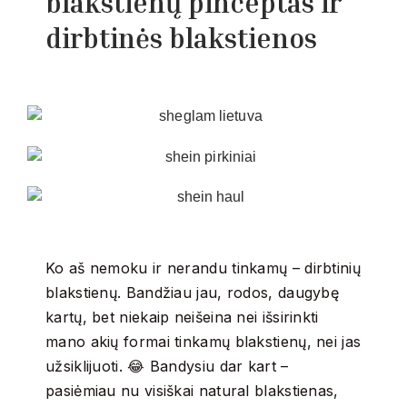
blakstienų pinceptas ir
dirbtinės blakstienos
Ko aš nemoku ir nerandu tinkamų – dirbtinių
blakstienų. Bandžiau jau, rodos, daugybę
kartų, bet niekaip neišeina nei išsirinkti
mano akių formai tinkamų blakstienų, nei jas
užsiklijuoti. 😂 Bandysiu dar kart –
pasiėmiau nu visiškai natural blakstienas,