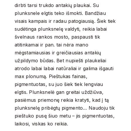
dirbti tarsi trukdo antakių plaukai. Su
plunksnele elgtis teko išmokti. Bandžiau
visais kampais ir radau patogiausią. Šiek tiek
sudėtinga plunksnelę valdyti, reikia labai
švelnaus rankos mosto, paspausti tik
atitinkamai ir pan. tai nėra mano
mėgstamiausias ir greičiausias antakių
užpildymo būdas. Bet nupiešti plaukeliai
atrodo labai labai natūraliai ir galima išgauti
max plonumą. Pieštukas fainas,
pigmentuotas, su juo šiek tiek lengviau
elgtis. Plunksnelė gan greitai uždžiūva,
pasiėmus priemonę reikia kratyti, kad į tą
plunksnelę pribėgtų pigmento… Naudoju tik
pieštuko pusę šiuo metu – jis pigmentuotas,
laikosi, viskas ko reikia.