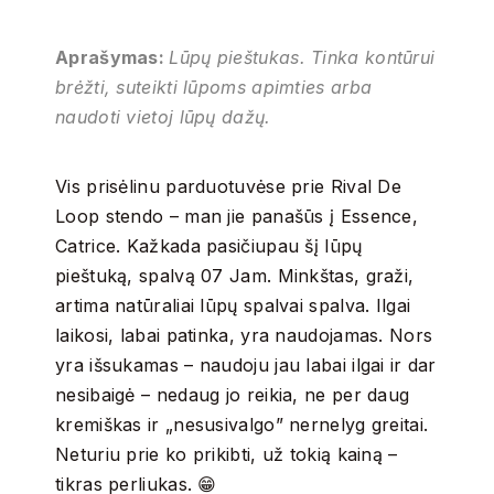
Aprašymas:
Lūpų pieštukas. Tinka kontūrui
brėžti, suteikti lūpoms apimties arba
naudoti vietoj lūpų dažų.
Vis prisėlinu parduotuvėse prie Rival De
Loop stendo – man jie panašūs į Essence,
Catrice. Kažkada pasičiupau šį lūpų
pieštuką, spalvą 07 Jam. Minkštas, graži,
artima natūraliai lūpų spalvai spalva. Ilgai
laikosi, labai patinka, yra naudojamas. Nors
yra išsukamas – naudoju jau labai ilgai ir dar
nesibaigė – nedaug jo reikia, ne per daug
kremiškas ir „nesusivalgo” nernelyg greitai.
Neturiu prie ko prikibti, už tokią kainą –
tikras perliukas. 😁