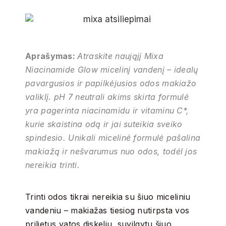
Aprašymas:
Atraskite naująjį Mixa
Niacinamide Glow micelinį vandenį – idealų
pavargusios ir papilkėjusios odos makiažo
valiklį. pH 7 neutrali akims skirta formulė
yra pagerinta niacinamidu ir vitaminu C*,
kurie skaistina odą ir jai suteikia sveiko
spindesio. Unikali micelinė formulė pašalina
makiažą ir nešvarumus nuo odos, todėl jos
nereikia trinti.
Trinti odos tikrai nereikia su šiuo miceliniu
vandeniu – makiažas tiesiog nutirpsta vos
prilietus vatos diskeliu, suvilgytu šiuo