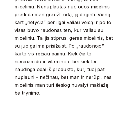
miceliniu. Nenuplautas nuo odos micelinis
pradeda man graužti odą, ją dirginti. Vieną
kart „netyčia” per ilgai valiau veidą ir po to
visas buvo raudonas ten, kur valiau su
miceliniu. Tai jis stiprus, geras micelinis, bet
su juo galima prisižaist. Po „raudonojo”
karto vis rečiau paimu. Kiek čia to
niacinamido ir vitamino c bei kiek tai
naudinga odai iš produkto, kurį tuoj pat
nuplauni – nežinau, bet man ir nerūpi, nes
micelinis man turi tiesiog nuvalyt makiažą
be trynimo.