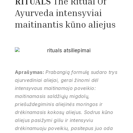
RITUALS
The Ritual Of
Ayurveda
intensyviai
maitinantis kūno aliejus
Aprašymas:
Prabangią formulę sudaro trys
ajurvediniai aliejai, gerai žinomi dėl
intensyvaus maitinamojo poveikio:
maitinamasis saldžiųjų migdolų,
priešuždegiminis aliejinės moringos ir
drėkinamasis kokosų aliejus. Sodrus kūno
aliejus pasižymi giliu ir intensyviu
drėkinamuoju poveikiu, pasitepus juo oda