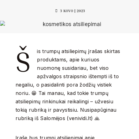
3 KOVO | 2023
Š
is trumpų atsiliepimų įrašas skirtas
produktams, apie kuriuos
nuomonę susidariau, bet viso
apžvalgos straipsnio ištempti iš to
negaliu, o pasidalinti pora žodžių vistiek
noriu. 😁 Tai manau, kad tokie trumpų
atsiliepimų rinkinukai reikalingi – užvesiu
tokią rubriką ir pavystisiu. Nusipapūginau
rubriką iš Salomėjos (venividi.lt) 🙏
Įraše bus trumpi atsiliepimai apie