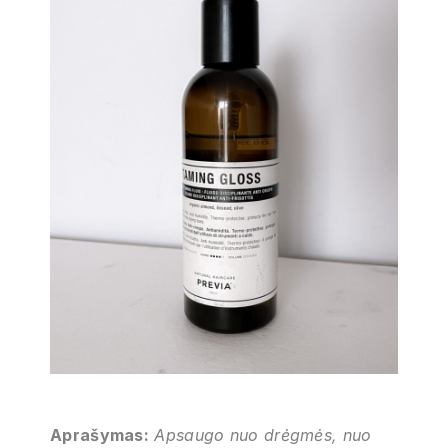
Aprašymas:
Apsaugo nuo drėgmės, nuo