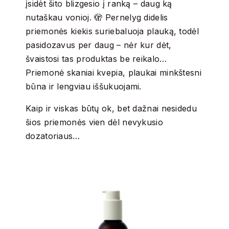
įsidėt šito blizgesio į ranką – daug ką
nutaškau vonioj. 🫣 Pernelyg didelis
priemonės kiekis suriebaluoja plauką, todėl
pasidozavus per daug – nėr kur dėt,
švaistosi tas produktas be reikalo…
Priemonė skaniai kvepia, plaukai minkštesni
būna ir lengviau iššukuojami.
Kaip ir viskas būtų ok, bet dažnai nesidedu
šios priemonės vien dėl nevykusio
dozatoriaus…