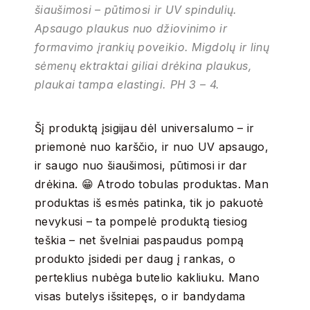
šiaušimosi – pūtimosi ir UV spindulių.
Apsaugo plaukus nuo džiovinimo ir
formavimo įrankių poveikio. Migdolų ir linų
sėmenų ektraktai giliai drėkina plaukus,
plaukai tampa elastingi. PH 3 – 4.
Šį produktą įsigijau dėl universalumo – ir
priemonė nuo karščio, ir nuo UV apsaugo,
ir saugo nuo šiaušimosi, pūtimosi ir dar
drėkina. 😁 Atrodo tobulas produktas. Man
produktas iš esmės patinka, tik jo pakuotė
nevykusi – ta pompelė produktą tiesiog
teškia – net švelniai paspaudus pompą
produkto įsidedi per daug į rankas, o
perteklius nubėga butelio kakliuku. Mano
visas butelys išsitepęs, o ir bandydama