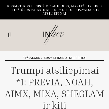
KOSMETIKOS IR GROŽIO NAUJIENOS, MAKIAŽO IR ODOS
PRIEŽIŪROS PATARIMAI, KOSMETIKOS APŽVALGOS IR
ATSILIEPIMAI
APŽVALGOS / KOSMETIKOS ATSILIEPIMAI
Trumpi atsiliepimai
*1: PREVIA, NOAH,
AIMX, MIXA, SHEGLAM
ir kiti