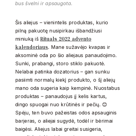
bus švelni ir apsaugota.
Šis aliejus – vienintelis produktas, kurio
pilną pakuotę nusipirkau išbandžiusi
Rituals 2022 advento
miniuką iš
kalendoriaus
. Mane sužavėjo kvapas ir
aksominė oda po šio aliejaus panaudojimo.
Sunki, prabangi, storo stiklo pakuotė.
Nelabai patinka dozatorius – gan sunku
pasiimti normalų kiekį produkto, o šį aliejų
mano oda sugeria kaip kempinė. Nuostabus
produktas – panaudojus jį kelis kartus,
dingo spuogai nuo krūtinės ir pečių. 😊
Spėju, ten buvo pažeistas odos apsauginis
barjeras, o aliejai sugydė, todėl ir bėrimai
baigėsi. Aliejus labai greitai susigeria,