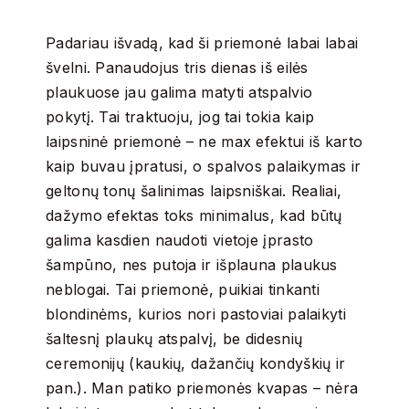
Padariau išvadą, kad ši priemonė labai labai
švelni. Panaudojus tris dienas iš eilės
plaukuose jau galima matyti atspalvio
pokytį. Tai traktuoju, jog tai tokia kaip
laipsninė priemonė – ne max efektui iš karto
kaip buvau įpratusi, o spalvos palaikymas ir
geltonų tonų šalinimas laipsniškai. Realiai,
dažymo efektas toks minimalus, kad būtų
galima kasdien naudoti vietoje įprasto
šampūno, nes putoja ir išplauna plaukus
neblogai. Tai priemonė, puikiai tinkanti
blondinėms, kurios nori pastoviai palaikyti
šaltesnį plaukų atspalvį, be didesnių
ceremonijų (kaukių, dažančių kondyškių ir
pan.). Man patiko priemonės kvapas – nėra