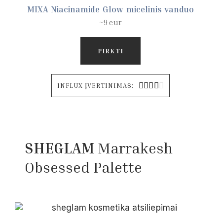
MIXA Niacinamide Glow micelinis vanduo
~9 eur
PIRKTI





INFLUX ĮVERTINIMAS:
SHEGLAM
Marrakesh
Obsessed Palette