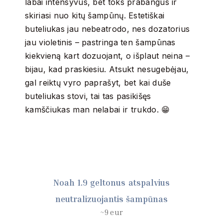
labai intensyvus, bet toks prabangus ir
skiriasi nuo kitų šampūnų. Estetiškai
buteliukas jau nebeatrodo, nes dozatorius
jau violetinis – pastringa ten šampūnas
kiekvieną kart dozuojant, o išplaut neina –
bijau, kad praskiesiu. Atsukt nesugebėjau,
gal reiktų vyro paprašyt, bet kai duše
buteliukas stovi, tai tas pasikišęs
kamščiukas man nelabai ir trukdo. 😁
Noah 1.9 geltonus atspalvius
neutralizuojantis šampūnas
~9 eur