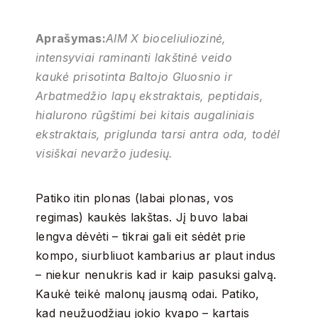
Aprašymas:
AIM X bioceliuliozinė,
intensyviai raminanti lakštinė veido
kaukė prisotinta Baltojo Gluosnio ir
Arbatmedžio lapų ekstraktais, peptidais,
hialurono rūgštimi bei kitais augaliniais
ekstraktais, priglunda tarsi antra oda, todėl
visiškai nevaržo judesių.
Patiko itin plonas (labai plonas, vos
regimas) kaukės lakštas. Jį buvo labai
lengva dėvėti – tikrai gali eit sėdėt prie
kompo, siurbliuot kambarius ar plaut indus
– niekur nenukris kad ir kaip pasuksi galvą.
Kaukė teikė malonų jausmą odai. Patiko,
kad neužuodžiau jokio kvapo – kartais