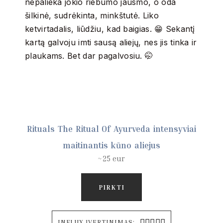
nepalieka jokio riebumo jausmo, o oda
šilkinė, sudrėkinta, minkštutė. Liko
ketvirtadalis, liūdžiu, kad baigias. 😁 Sekantį
kartą galvoju imti sausą aliejų, nes jis tinka ir
plaukams. Bet dar pagalvosiu. 🤭
Rituals The Ritual Of Ayurveda intensyviai
maitinantis kūno aliejus
~25 eur
PIRKTI





INFLUX ĮVERTINIMAS: