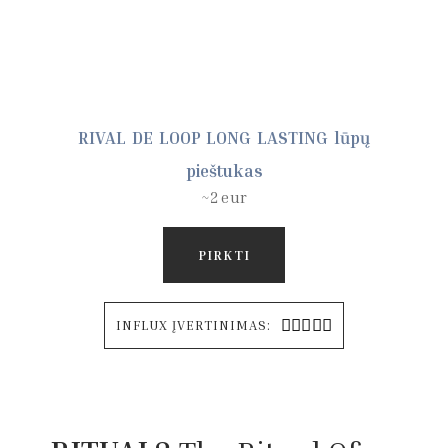
RIVAL DE LOOP LONG LASTING lūpų
pieštukas
~2 eur
PIRKTI





INFLUX ĮVERTINIMAS: