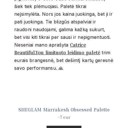
šiek tiek plėmuojasi. Paletė tikrai
neįsimylėta. Nors jos kaina juokinga, bet ji ir
pati juokinga. Tie blizgūs atspalviai ir
raudoni naudojami, galima kažką sukurt,
bet visi kiti tikrai per sausi ir nepigmentuoti.
Catrice
Neseniai mano aprašyta
Beautiful.You limituoto leidimo paletė
trim
eurais brangesnė, bet dešimtį kartų geresnė
savo performansu. 🙏
SHEGLAM Marrakesh Obsessed Palette
~7 eur