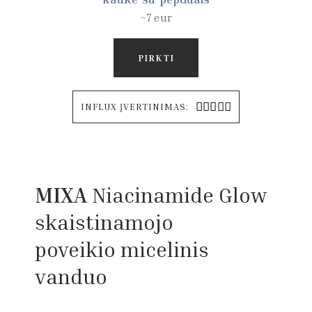
~7 eur
PIRKTI





INFLUX ĮVERTINIMAS:
MIXA
Niacinamide Glow
skaistinamojo
poveikio
micelinis
vanduo