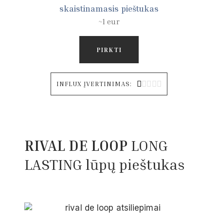
skaistinamasis pieštukas
~1 eur
PIRKTI





INFLUX ĮVERTINIMAS:
RIVAL DE LOOP
LONG
LASTING lūpų pieštukas