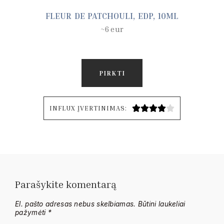
FLEUR DE PATCHOULI, EDP, 10ML
~6 eur
PIRKTI
INFLUX ĮVERTINIMAS:





Parašykite komentarą
El. pašto adresas nebus skelbiamas.
Būtini laukeliai
pažymėti
*