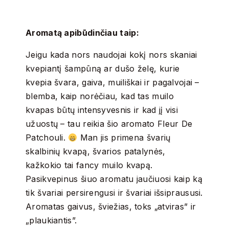
Aromatą apibūdinčiau taip:
Jeigu kada nors naudojai kokį nors skaniai
kvepiantį šampūną ar dušo želę, kurie
kvepia švara, gaiva, muiliškai ir pagalvojai –
blemba, kaip norėčiau, kad tas muilo
kvapas būtų intensyvesnis ir kad jį visi
užuostų – tau reikia šio aromato Fleur De
Patchouli.
Man jis primena švarių
skalbinių kvapą, švarios patalynės,
kažkokio tai fancy muilo kvapą.
Pasikvepinus šiuo aromatu jaučiuosi kaip ką
tik švariai persirengusi ir švariai išsipraususi.
Aromatas gaivus, šviežias, toks „atviras” ir
„plaukiantis”.