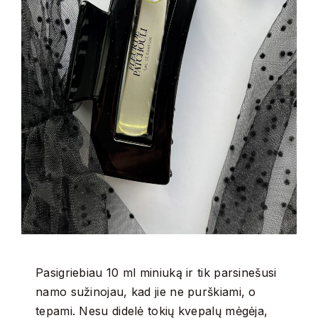
Pasigriebiau 10 ml miniuką ir tik parsinešusi
namo sužinojau, kad jie ne purškiami, o
tepami. Nesu didelė tokių kvepalų mėgėja,