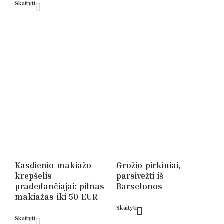
Skaityti
Kasdienio makiažo
Grožio pirkiniai,
krepšelis
parsivežti iš
pradedančiajai: pilnas
Barselonos
makiažas iki 50 EUR
Skaityti
Skaityti