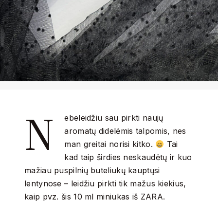
N
ebeleidžiu sau pirkti naujų
aromatų didelėmis talpomis, nes
man greitai norisi kitko.
Tai
kad taip širdies neskaudėtų ir kuo
mažiau puspilnių buteliukų kauptųsi
lentynose – leidžiu pirkti tik mažus kiekius,
kaip pvz. šis 10 ml miniukas iš ZARA.