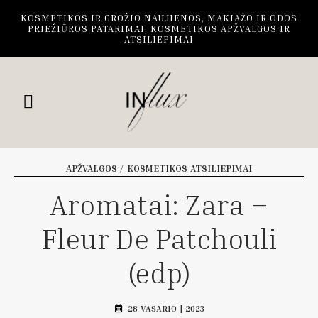
KOSMETIKOS IR GROŽIO NAUJIENOS, MAKIAŽO IR ODOS
PRIEŽIŪROS PATARIMAI, KOSMETIKOS APŽVALGOS IR
ATSILIEPIMAI
APŽVALGOS / KOSMETIKOS ATSILIEPIMAI
Aromatai: Zara –
Fleur De Patchouli
(edp)
28 VASARIO | 2023