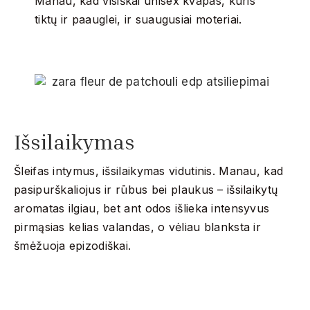
Manau, kad visiškai unisex kvapas, kuris
tiktų ir paauglei, ir suaugusiai moteriai.
Išsilaikymas
Šleifas intymus, išsilaikymas vidutinis. Manau, kad
pasipurškaliojus ir rūbus bei plaukus – išsilaikytų
aromatas ilgiau, bet ant odos išlieka intensyvus
pirmąsias kelias valandas, o vėliau blanksta ir
šmėžuoja epizodiškai.