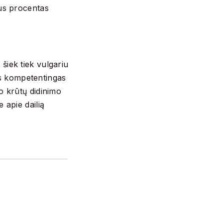
lus procentas
šiek tiek vulgariu
nas kompetentingas
o krūtų didinimo
 apie dailią
s