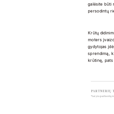
galėsite būti
persodintų ri
Krūtų didinim
moters įvaizd
gydytojas įdė
sprendimą, ku
krūtinę, pat
PARTNERIŲ 
*tai yra partnerių 