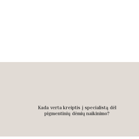
Kada verta kreiptis į specialistą dėl
pigmentinių dėmių naikinimo?