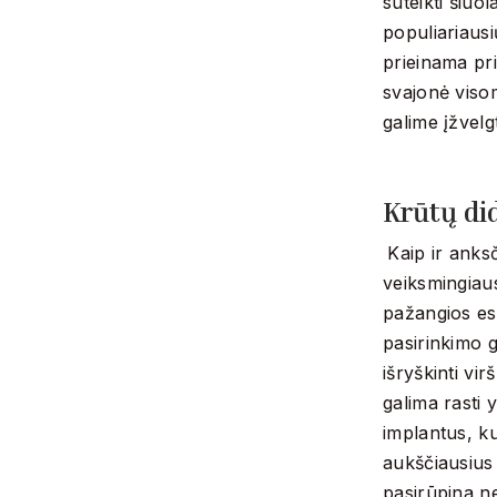
suteikti šiuo
populiariausi
prieinama priv
svajonė viso
galime įžvelg
Krūtų di
Kaip ir anksč
veiksmingiaus
pažangios est
pasirinkimo g
išryškinti vi
galima rasti 
implantus, k
aukščiausius 
pasirūpina ne