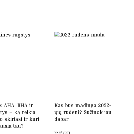
ė: AHA, BHA ir
Kas bus madinga 2022-
tys – ką reikia
ųjų rudenį? Sužinok jau
o skiriasi ir kuri
dabar
ausia tau?
Skaityti