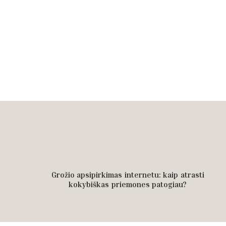
Grožio apsipirkimas internetu: kaip atrasti
kokybiškas priemones patogiau?