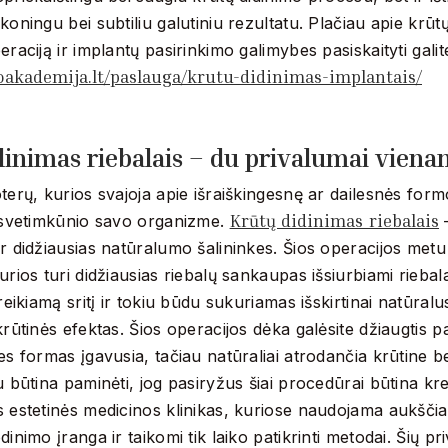
koningu bei subtiliu galutiniu rezultatu. Plačiau apie krūt
eraciją ir implantų pasirinkimo galimybes pasiskaityti galite
ioakademija.lt/paslauga/krutu-didinimas-implantais/
dinimas riebalais – du privalumai vien
terų, kurios svajoja apie išraiškingesnę ar dailesnės form
Krūtų didinimas riebalais
i svetimkūnio savo organizme.
–
r didžiausias natūralumo šalininkes. Šios operacijos metu
rios turi didžiausias riebalų sankaupas išsiurbiami riebalai
reikiamą sritį ir tokiu būdu sukuriamas išskirtinai natūralus
krūtinės efektas. Šios operacijos dėka galėsite džiaugtis p
es formas įgavusia, tačiau natūraliai atrodančia krūtine be
u būtina paminėti, jog pasiryžus šiai procedūrai būtina krei
s estetinės medicinos klinikas, kuriose naudojama aukšči
dinimo įranga ir taikomi tik laiko patikrinti metodai. Šių p