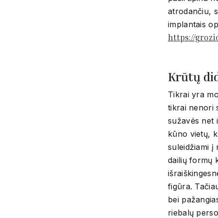
atrodančiu, s
implantais op
https://groz
Krūtų di
Tikrai yra mo
tikrai nenor
sužavės net i
kūno vietų, ku
suleidžiami į 
dailių formų 
išraiškingesn
figūra. Tačia
bei pažangia
riebalų perso