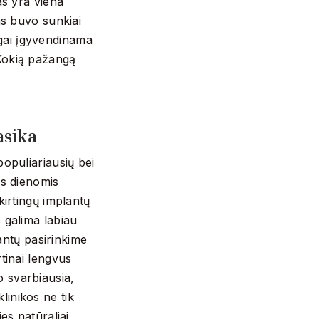
as yra viena
as buvo sunkiai
ingai įgyvendinama
 Kokią pažangą
lasika
populiariausių bei
is dienomis
kirtingų implantų
 galima labiau
lantų pasirinkime
rtinai lengvus
o svarbiausia,
linikos ne tik
es natūraliai