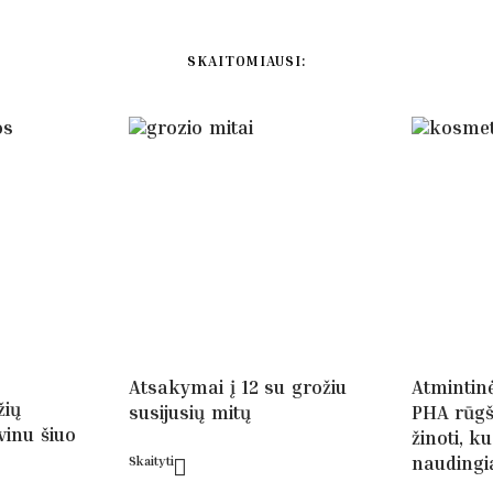
SKAITOMIAUSI:
Atsakymai į 12 su grožiu
Atmintin
žių
susijusių mitų
PHA rūgš
vinu šiuo
žinoti, ku
naudingi
Skaityti