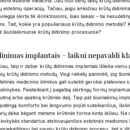
laikinė estetinė medicina. Jau nuo senų laikų krūtų didinim
ų estetinių operacijų. Tačiau, jeigu anksčiau krūtų didinim
ilegija skirta tik išrinktosioms, šiais laikais – tai nesudėt
ms. Tad, kokie yra populiariausi krūtų didinimo metodai?
ti šiuolaikiniuose krūtų didinimo procesuose?
dinimas implantais – laikui nepavaldi k
iau, taip ir dabar krūtų didinimas implantais išlieka vienu 
ių krūtų didinimo metodų. Visgi reikėtų paminėti, jog šiom
etinės medicinos klinikos gali suteikti gerokai platesnes s
alimybes. Pasitelkiant į pagalbą skirtingų formų implantus
ršutinę arba apatinę krūtinės dalį. Taip pat šiuolaikinių imp
ypatingą komforto bei lengvumo pojūti suteikiančius, išski
urių dėka bėgant metams krūtinės forma kinta lėčiau. Na 
kokybės standartus atstovaujančios estetinės medicinos k
priekaištingu bei saugiu krūtų didinimo procesu, bet ir išti