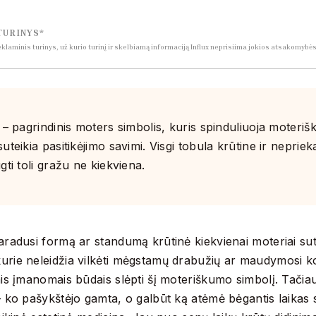
TURINYS*
reklaminis turinys, už kurio turinį ir skelbiamą informaciją Influx neprisiima jokios atsakomybė
ė – pagrindinis moters simbolis, kuris spinduliuoja moteriš
suteikia pasitikėjimo savimi. Visgi tobula krūtine ir nepriek
gti toli gražu ne kiekviena.
aradusi formą ar standumą krūtinė kiekvienai moteriai sut
urie neleidžia vilkėti mėgstamų drabužių ar maudymosi ko
ais įmanomais būdais slėpti šį moteriškumo simbolį. Tačia
– ko pašykštėjo gamta, o galbūt ką atėmė bėgantis laikas 