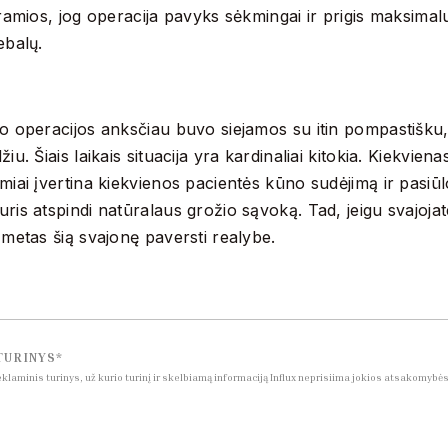
 ramios, jog operacija pavyks sėkmingai ir prigis maksima
ebalų.
o operacijos anksčiau buvo siejamos su itin pompastišku, 
žiu. Šiais laikais situacija yra kardinaliai kitokia. Kiekvie
miai įvertina kiekvienos pacientės kūno sudėjimą ir pasiūl
ris atspindi natūralaus grožio sąvoką. Tad, jeigu svajojate
s metas šią svajonę paversti realybe.
TURINYS*
reklaminis turinys, už kurio turinį ir skelbiamą informaciją Influx neprisiima jokios atsakomybė