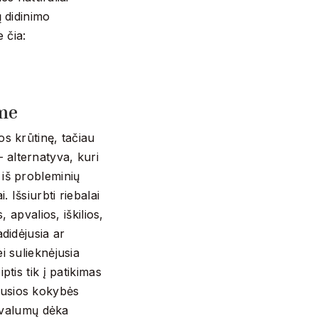
ų didinimo
 čia:
ame
os krūtinę, tačiau
 alternatyva, kuri
 iš probleminių
. Išsiurbti riebalai
, apvalios, iškilios,
adidėjusia ar
i sulieknėjusia
ptis tik į patikimas
ausios kokybės
rivalumų dėka