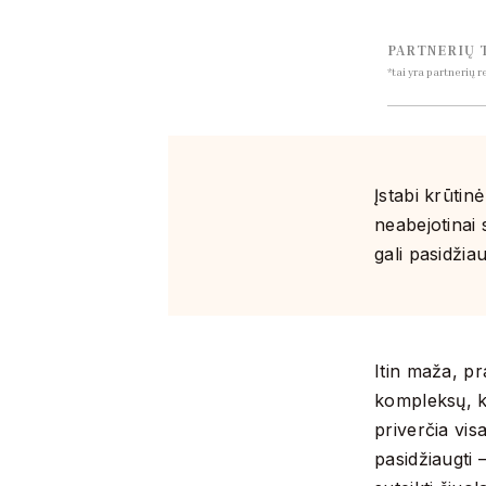
PARTNERIŲ 
*tai yra partnerių 
Įstabi krūtin
neabejotinai 
gali pasidžiau
Itin maža, pr
kompleksų, k
priverčia vis
pasidžiaugti 