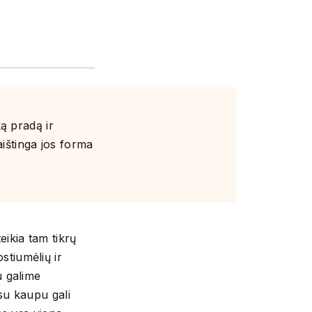
s
ką pradą ir
aištinga jos forma
eikia tam tikrų
stiumėlių ir
u galime
su kaupu gali