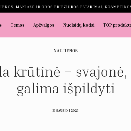
IENOS, MAKIAŽO IR ODOS PRIEŽIŪROS PATARIMAI, KOSMETIKOS
s
Temos
Apžvalgos
Nuolaidų kodai
TOP produkt
NAUJIENOS
a krūtinė – svajonė,
galima išpildyti
31 SAUSIO | 2023