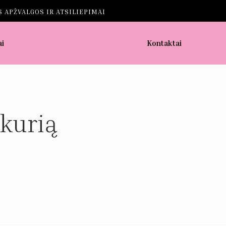
 APŽVALGOS IR ATSILIEPIMAI
ai
Kontaktai
 kurią