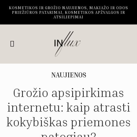
KOSMETIKOS IR GROŽIO NAUJIENOS, MAKIAŽO IR ODOS
PRIEŽIŪROS PATARIMAI, KOSMETIKOS APŽVALGOS IR
ATSILIEPIMAI
NAUJIENOS
Grožio apsipirkimas
internetu: kaip atrasti
kokybiškas priemones
patogiau?