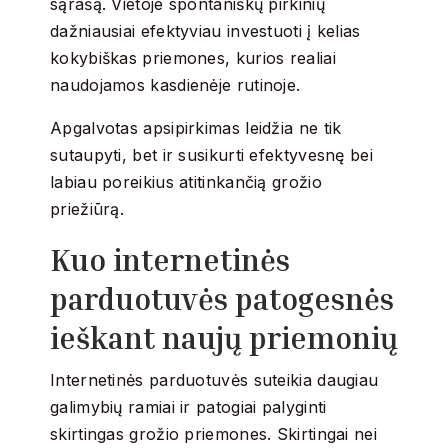
sąrašą. Vietoje spontaniškų pirkinių
dažniausiai efektyviau investuoti į kelias
kokybiškas priemones, kurios realiai
naudojamos kasdienėje rutinoje.
Apgalvotas apsipirkimas leidžia ne tik
sutaupyti, bet ir susikurti efektyvesnę bei
labiau poreikius atitinkančią grožio
priežiūrą.
Kuo internetinės
parduotuvės patogesnės
ieškant naujų priemonių
Internetinės parduotuvės suteikia daugiau
galimybių ramiai ir patogiai palyginti
skirtingas grožio priemones. Skirtingai nei