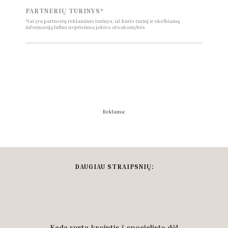
PARTNERIŲ TURINYS*
*tai yra partnerių reklaminis turinys, už kurio turinį ir skelbiamą
informaciją Influx neprisiima jokios atsakomybės
Reklama:
DAUGIAU STRAIPSNIŲ:
Kada verta kreiptis į specialistą dėl