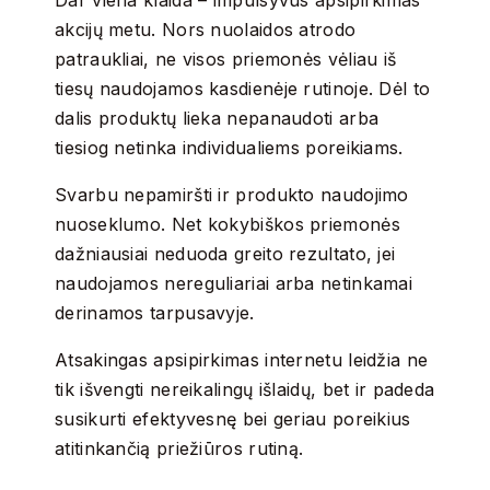
Dar viena klaida – impulsyvus apsipirkimas
akcijų metu. Nors nuolaidos atrodo
patraukliai, ne visos priemonės vėliau iš
tiesų naudojamos kasdienėje rutinoje. Dėl to
dalis produktų lieka nepanaudoti arba
tiesiog netinka individualiems poreikiams.
Svarbu nepamiršti ir produkto naudojimo
nuoseklumo. Net kokybiškos priemonės
dažniausiai neduoda greito rezultato, jei
naudojamos nereguliariai arba netinkamai
derinamos tarpusavyje.
Atsakingas apsipirkimas internetu leidžia ne
tik išvengti nereikalingų išlaidų, bet ir padeda
susikurti efektyvesnę bei geriau poreikius
atitinkančią priežiūros rutiną.