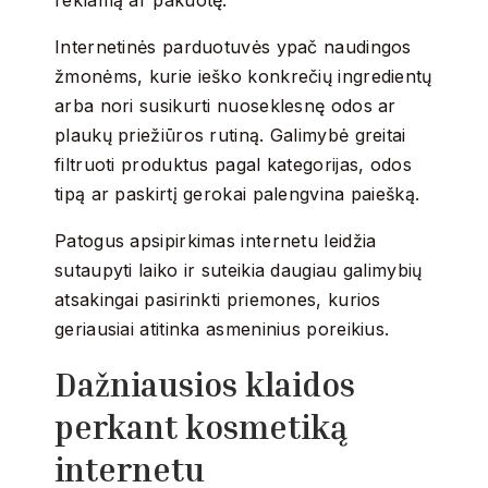
reklamą ar pakuotę.
Internetinės parduotuvės ypač naudingos
žmonėms, kurie ieško konkrečių ingredientų
arba nori susikurti nuoseklesnę odos ar
plaukų priežiūros rutiną. Galimybė greitai
filtruoti produktus pagal kategorijas, odos
tipą ar paskirtį gerokai palengvina paiešką.
Patogus apsipirkimas internetu leidžia
sutaupyti laiko ir suteikia daugiau galimybių
atsakingai pasirinkti priemones, kurios
geriausiai atitinka asmeninius poreikius.
Dažniausios klaidos
perkant kosmetiką
internetu