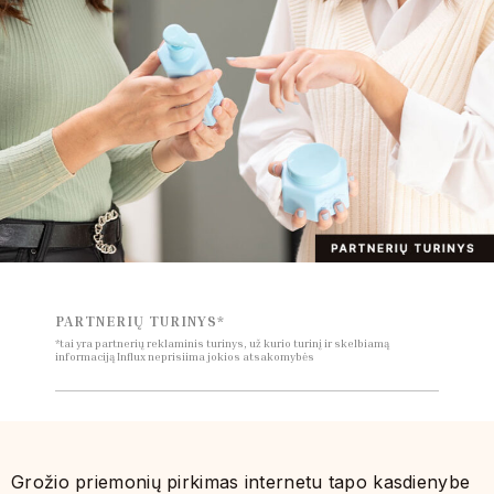
PARTNERIŲ TURINYS*
*tai yra partnerių reklaminis turinys, už kurio turinį ir skelbiamą
informaciją Influx neprisiima jokios atsakomybės
Grožio priemonių pirkimas internetu tapo kasdienybe