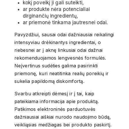
kokį poveikį ji gali suteikti,
ar produkte nėra potencialiai
dirginančių ingredientų,
ar priemonė tinkama jautresnei odai.
Pavyzdžiui, sausai odai dažniausiai reikalingi
intensyviau drėkinantys ingredientai, o
riebesnei ar į aknę linkusiai odai dažnai
rekomenduojamos lengvesnės formulės.
Neįvertinus sudėties galima pasirinkti
priemonę, kuri neatitinka realių poreikių ir
sukelia papildomą diskomfortą.
Svarbu atkreipti dėmesį ir į tai, kaip
pateikiama informacija apie produktą.
Patikimos elektroninės parduotuvės
dažniausiai aiškiai nurodo naudojimo būdą,
veikliąsias medžiagas bei produkto paskirtį.