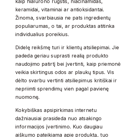
kaip hialurono rūgštis, niacinamidas,
keramidai, vitaminai ar antioksidantai.
Žinoma, svarbiausia ne pats ingredientų
populiarumas, o tai, ar produktas atitinka
individualius poreikius.
Didelę reikšmę turi ir klientų atsiliepimai. Jie
padeda geriau suprasti realią produkto
naudojimo patirtį bei įvertinti, kaip priemonė
veikia skirtingus odos ar plaukų tipus. Vis
dėlto svarbu vertinti atsiliepimus kritiškai ir
nepriimti sprendimų vien pagal pavienę
nuomonę.
Kokybiškas apsipirkimas internetu
dažniausiai prasideda nuo atsakingo
informacijos įvertinimo. Kuo daugiau
aiškumo pateikiama apie produktą, tuo