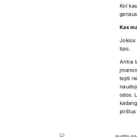
Kol kas
geriaus
Kas ma
Jokios 
tipo.
Antra l
įmanom
tepti re
naudoja
odos. L
kadangi
pirštus