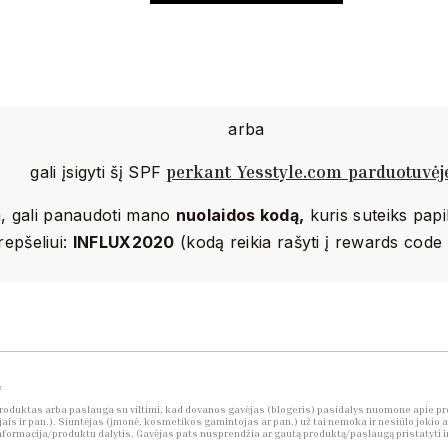
arba
perkant Yesstyle.com parduotuvėj
gali įsigyti šį SPF
m, gali panaudoti mano
nuolaidos kodą,
kuris suteiks pap
repšeliui:
INFLUX2020
(kodą reikia rašyti į rewards code 
*
roduktas arba paslauga su viltimi, kad dovanos gavėjas (blogeris) pasidalys nuomone apie pr
jais ir pan.). Siuntėjas (įmonė, kosmetikos gamintojas ar pan.) už tai nemoka ir nesiūlo jokio a
ormacija/produktu dalytis. Gavėjas pats nusprendžia ar gautą produktą/paslaugą pristatyti ir 