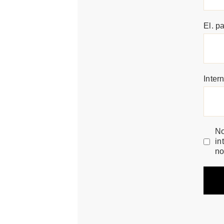
El. p
Inter
No
in
no