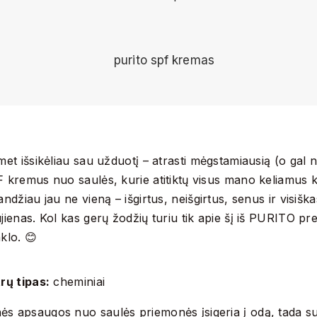
met išsikėliau sau užduotį – atrasti mėgstamiausią (o gal n
 kremus nuo saulės, kurie atitiktų visus mano keliamus kr
andžiau jau ne vieną – išgirtus, neišgirtus, senus ir visiška
jienas. Kol kas gerų žodžių turiu tik apie šį iš PURITO pr
klo. 😊
trų tipas:
cheminiai
ės apsaugos nuo saulės priemonės įsigeria į odą, tada s