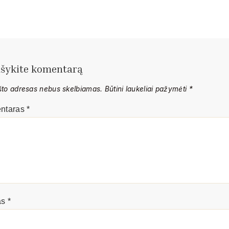
šykite komentarą
ašto adresas nebus skelbiamas.
Būtini laukeliai pažymėti
*
ntaras
*
as
*