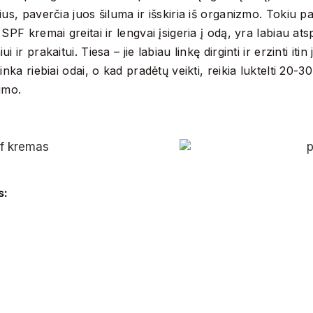
ius, paverčia juos šiluma ir išskiria iš organizmo. Tokiu p
 SPF kremai greitai ir lengvai įsigeria į odą, yra labiau at
i ir prakaitui. Tiesa – jie labiau linkę dirginti ir erzinti itin
tinka riebiai odai, o kad pradėtų veikti, reikia luktelti 20-3
imo.
s: