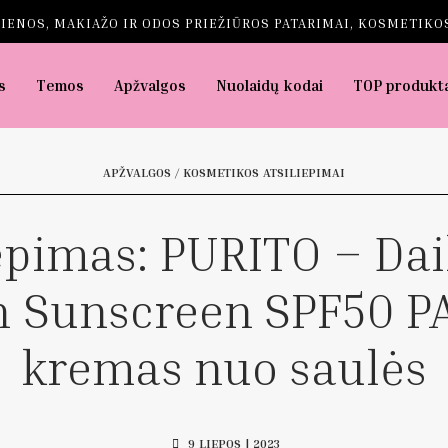
IENOS, MAKIAŽO IR ODOS PRIEŽIŪROS PATARIMAI, KOSMETIKOS
s
Temos
Apžvalgos
Nuolaidų kodai
TOP produkt
APŽVALGOS / KOSMETIKOS ATSILIEPIMAI
epimas: PURITO – Dai
h Sunscreen SPF50 P
kremas nuo saulės
9 LIEPOS | 2023