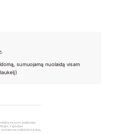
e
.
ildomą, sumuojamą nuolaidą visam
laukelį)
oduktą su savo auditorija
tlygio, o gavėjas
yra laisvas reikšti bet kokią