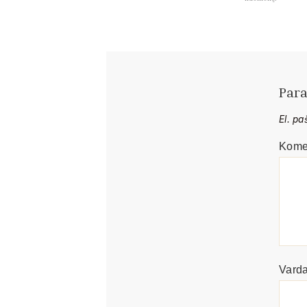
Para
El. p
Kome
Vard