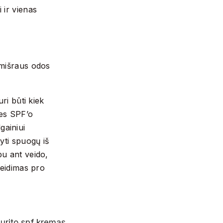
 ir vienas
/mišraus odos
ri būti kiek
es SPF’o
lgainiui
yti spuogų iš
pu ant veido,
leidimas pro