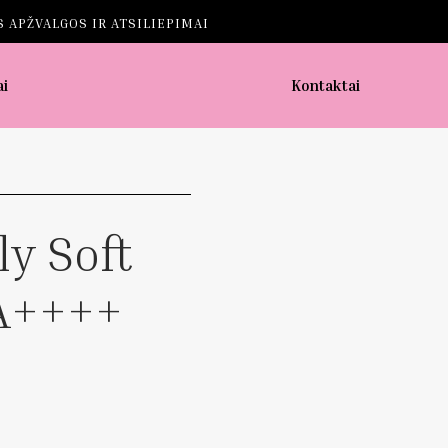
 APŽVALGOS IR ATSILIEPIMAI
ai
Kontaktai
ly Soft
A++++