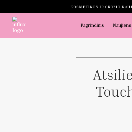
KOSMETIKOS IR GROŽIO NAUJ
Pagrindinis
Naujieno
Atsili
Touc