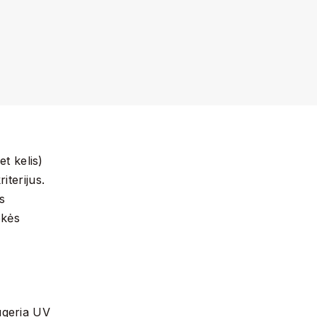
et kelis)
iterijus.
s
ekės
ugeria UV