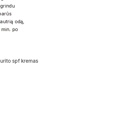
agrindu
sparūs
 jautrią odą,
0 min. po