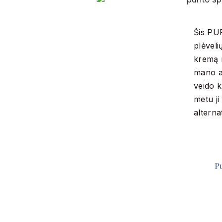
Šis PUR
plėveli
kremą m
mano ar
veido k
metu ji
alterna
P