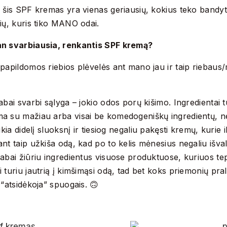
 šis SPF kremas yra vienas geriausių, kokius teko bandyti
ių, kuris tiko MANO odai.
n svarbiausia, renkantis SPF kremą?
papildomos riebios plėvelės ant mano jau ir taip riebaus
abai svarbi sąlyga – jokio odos porų kišimo. Ingredientai tu
a su mažiau arba visai be komedogeniškų ingredientų, n
ikia didelį sluoksnį ir tiesiog negaliu pakęsti kremų, kurie i
nt taip užkiša odą, kad po to kelis mėnesius negaliu išval
abai žiūriu ingredientus visuose produktuose, kuriuos te
 turiu jautrią į kimšimąsi odą, tad bet koks priemonių pra
 “atsidėkoja” spuogais. 🙃