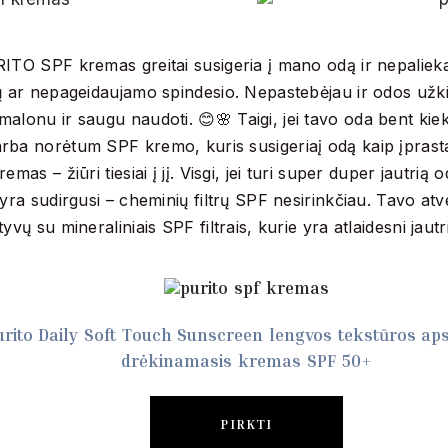
ITO SPF kremas greitai susigeria į mano odą ir nepalieka
ų ar nepageidaujamo spindesio. Nepastebėjau ir odos užk
alonu ir saugu naudoti. 😊🌸 Taigi, jei tavo oda bent kiek
ba norėtum SPF kremo, kuris susigeriaį odą kaip įprasta
remas – žiūri tiesiai į jį. Visgi, jei turi super duper jautrią
 yra sudirgusi – cheminių filtrų SPF nesirinkčiau. Tavo atv
tyvų su mineraliniais SPF filtrais, kurie yra atlaidesni jautr
urito Daily Soft Touch Sunscreen lengvos tekstūros ap
drėkinamasis kremas SPF 50+
PIRKTI