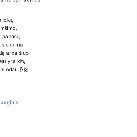
 jokių
imšimo,
 panaši į
s dieninis
 odą arba šiuo
eju yra kitų
iai odai. 🤞🏼
sauginis