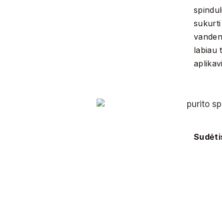
spindul
sukurti
vandeniu
labiau 
aplikav
Sudėti