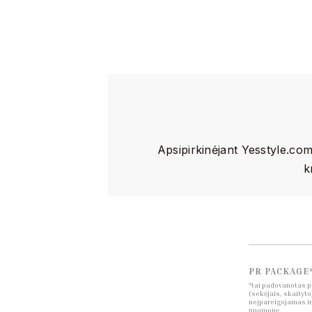
Apsipirkinėjant Yesstyle.co
k
PR PACKAGE
*tai padovanotas p
(sekėjais, skaityto
neįpareigojamas inf
nuomonę.