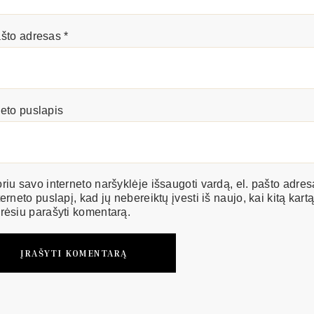
ašto adresas
*
neto puslapis
riu savo interneto naršyklėje išsaugoti vardą, el. pašto adresą
terneto puslapį, kad jų nebereiktų įvesti iš naujo, kai kitą kartą
rėsiu parašyti komentarą.