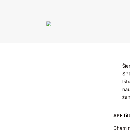
Šie
SPF
Išb
nau
žen
SPF fil
Chemin