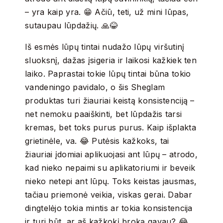
– yra kaip yra. 😁 Ačiū, teti, už mini lūpas,
sutaupau lūpdažių. 🙏😂
Iš esmės lūpų tintai nudažo lūpų viršutinį
sluoksnį, dažas įsigeria ir laikosi kažkiek ten
laiko. Paprastai tokie lūpų tintai būna tokio
vandeningo pavidalo, o šis Sheglam
produktas turi žiauriai keistą konsistenciją –
net nemoku paaiškinti, bet lūpdažis tarsi
kremas, bet toks purus purus. Kaip išplakta
grietinėle, va. 😂 Putėsis kažkoks, tai
žiauriai įdomiai aplikuojasi ant lūpų – atrodo,
kad nieko nepaimi su aplikatoriumi ir beveik
nieko netepi ant lūpų. Toks keistas jausmas,
tačiau priemonė veikia, viskas gerai. Dabar
dingtelėjo tokia mintis ar tokia konsistencija
ir turi būt, ar aš kažkokį broką gavau? 😂