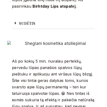
pasirinkau
Birhtday Lips atspalvį.
SUDĖTIS
Aš po kokių 5 min. nuvalau perteklių,
pervedu lūpas panašios spalvos lūpų
pieštuku ir aplikuoju ant viršaus lūpų blizgį.
Šitie visi tintai geras dalykas toms, kurios
svarsto apie lūpų permanentą – ten kur
tatuiruoja spalvotai lūpas. 😁 Nes tintas iš
esmės sukuria tą efektą ir pakeičia natūralią
lūpų spalvą. Ir aš supratau, kad nevisai