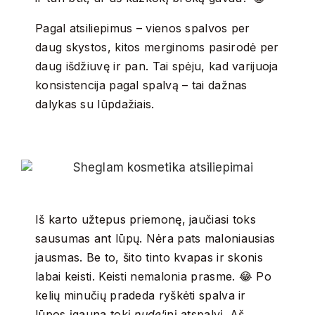
Pagal atsiliepimus – vienos spalvos per
daug skystos, kitos merginoms pasirodė per
daug išdžiuvę ir pan. Tai spėju, kad varijuoja
konsistencija pagal spalvą – tai dažnas
dalykas su lūpdažiais.
Iš karto užtepus priemonę, jaučiasi toks
sausumas ant lūpų. Nėra pats maloniausias
jausmas. Be to, šito tinto kvapas ir skonis
labai keisti. Keisti nemalonia prasme. 😂 Po
kelių minučių pradeda ryškėti spalva ir
lūpos įgauna tokį
nude
‘inį atspalvį. Aš