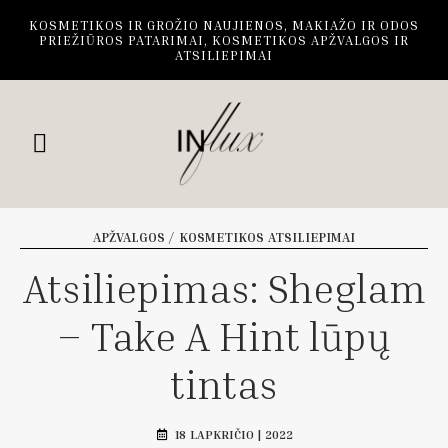
KOSMETIKOS IR GROŽIO NAUJIENOS, MAKIAŽO IR ODOS
PRIEŽIŪROS PATARIMAI, KOSMETIKOS APŽVALGOS IR
ATSILIEPIMAI
APŽVALGOS / KOSMETIKOS ATSILIEPIMAI
Atsiliepimas: Sheglam
– Take A Hint lūpų
tintas
18 LAPKRIČIO | 2022