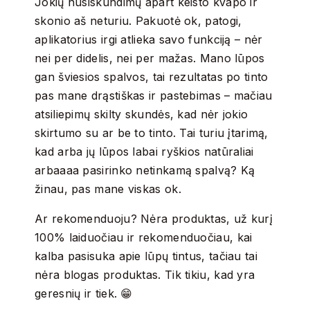
Jokių nusiskundimų apart keisto kvapo ir
skonio aš neturiu. Pakuotė ok, patogi,
aplikatorius irgi atlieka savo funkciją – nėr
nei per didelis, nei per mažas. Mano lūpos
gan šviesios spalvos, tai rezultatas po tinto
pas mane drąstiškas ir pastebimas – mačiau
atsiliepimų skilty skundės, kad nėr jokio
skirtumo su ar be to tinto. Tai turiu įtarimą,
kad arba jų lūpos labai ryškios natūraliai
arbaaaa pasirinko netinkamą spalvą? Ką
žinau, pas mane viskas ok.
Ar rekomenduoju? Nėra produktas, už kurį
100% laiduočiau ir rekomenduočiau, kai
kalba pasisuka apie lūpų tintus, tačiau tai
nėra blogas produktas. Tik tikiu, kad yra
geresnių ir tiek. 😁