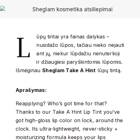
L
ūpų tintai yra fainas dalykas –
nusidažo lūpos, tačiau nieko nejauti
ant jų, niekur lūpdažiu nenuterlioji
ir džiaugiesi paryškintomis lūpomis.
Išmėginau
Sheglam Take A Hint
lūpų tintą.
Aprašymas:
Reapplying? Who’s got time for that?
Thanks to our Take A Hint Lip Tint you’ve
got high-gloss lip color on lock, around the
clock. Its ultra-lightweight, never-sticky +
moisturizing formula keeps your lips