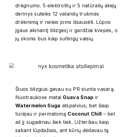
drėgnumo. 5 elektrolitų ir 5 natūralių aliejų
derinys suteiks 12 valandų trukmės
drėkinimą ir neleis joms išsausėti. Lūpos
įgaus akinantį blizgesį ir gardžiai kvepės, o
jų skonis bus kaip sultingų vaisių.
Šiuos blizgius gavau su PR siunta vasarą.
Nuotraukose matai
Guava Snap
ir
Watermelon Suga
atspalvius, bet šiaip
turėjau ir permatomą
Coconut Chill
– bet
aš jį sugadinau šiek tiek. Užteršiau kaip
sakant lūpdažiais, ant kūrių dėdavau tą