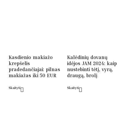
Kasdienio makiažo
Kalėdinių dovanų
krepšelis
idėjos JAM 2024: kaip
pradedančiajai: pilnas
nustebinti tėtį, vyrą,
makiažas iki 50 EUR
draugą, brolį
Skaityti
Skaityti