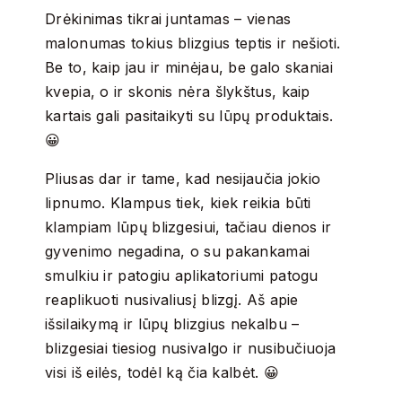
Drėkinimas tikrai juntamas – vienas
malonumas tokius blizgius teptis ir nešioti.
Be to, kaip jau ir minėjau, be galo skaniai
kvepia, o ir skonis nėra šlykštus, kaip
kartais gali pasitaikyti su lūpų produktais.
😀
Pliusas dar ir tame, kad nesijaučia jokio
lipnumo. Klampus tiek, kiek reikia būti
klampiam lūpų blizgesiui, tačiau dienos ir
gyvenimo negadina, o su pakankamai
smulkiu ir patogiu aplikatoriumi patogu
reaplikuoti nusivaliusį blizgį. Aš apie
išsilaikymą ir lūpų blizgius nekalbu –
blizgesiai tiesiog nusivalgo ir nusibučiuoja
visi iš eilės, todėl ką čia kalbėt. 😀