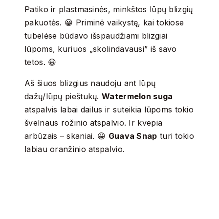
Patiko ir plastmasinės, minkštos lūpų blizgių
pakuotės. 😀 Priminė vaikystę, kai tokiose
tubelėse būdavo išspaudžiami blizgiai
lūpoms, kuriuos „skolindavausi” iš savo
tetos. 😀
Aš šiuos blizgius naudoju ant lūpų
dažų/lūpų pieštukų.
Watermelon suga
atspalvis labai dailus ir suteikia lūpoms tokio
švelnaus rožinio atspalvio. Ir kvepia
arbūzais – skaniai. 😀
Guava Snap
turi tokio
labiau oranžinio atspalvio.