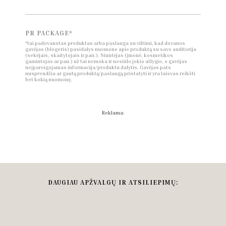
PR PACKAGE*
*tai padovanotas produktas arba paslauga su viltimi, kad dovanos
gavėjas (blogeris) pasidalys nuomone apie produktą su savo auditorija
(sekėjais, skaitytojais ir pan.). Siuntėjas (įmonė, kosmetikos
gamintojas ar pan.) už tai nemoka ir nesiūlo jokio atlygio, o gavėjas
neįpareigojamas informacija/produktu dalytis. Gavėjas pats
nusprendžia ar gautą produktą/paslaugą pristatyti ir yra laisvas reikšti
bet kokią nuomonę.
Reklama:
DAUGIAU APŽVALGŲ IR ATSILIEPIMŲ: