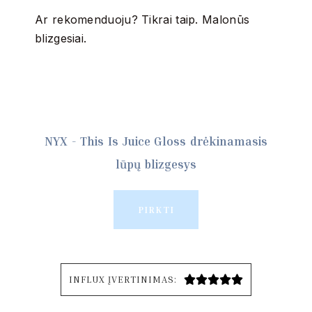
Ar rekomenduoju? Tikrai taip. Malonūs
blizgesiai.
NYX - This Is Juice Gloss drėkinamasis
lūpų blizgesys
PIRKTI
INFLUX ĮVERTINIMAS:




