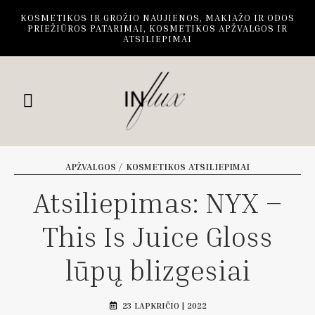
KOSMETIKOS IR GROŽIO NAUJIENOS, MAKIAŽO IR ODOS
PRIEŽIŪROS PATARIMAI, KOSMETIKOS APŽVALGOS IR
ATSILIEPIMAI
APŽVALGOS / KOSMETIKOS ATSILIEPIMAI
Atsiliepimas: NYX –
This Is Juice Gloss
lūpų blizgesiai
23 LAPKRIČIO | 2022