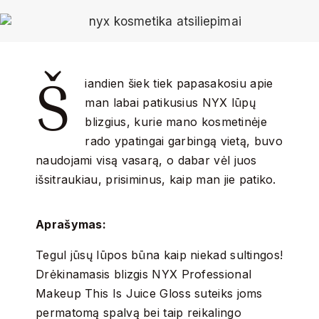
Š
iandien šiek tiek papasakosiu apie
man labai patikusius NYX lūpų
blizgius, kurie mano kosmetinėje
rado ypatingai garbingą vietą, buvo
naudojami visą vasarą, o dabar vėl juos
išsitraukiau, prisiminus, kaip man jie patiko.
Aprašymas:
Tegul jūsų lūpos būna kaip niekad sultingos!
Drėkinamasis blizgis NYX Professional
Makeup This Is Juice Gloss suteiks joms
permatomą spalvą bei taip reikalingo