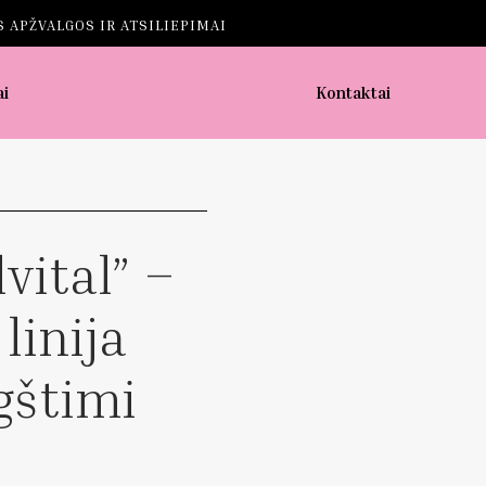
 APŽVALGOS IR ATSILIEPIMAI
ai
Kontaktai
vital” –
linija
gštimi