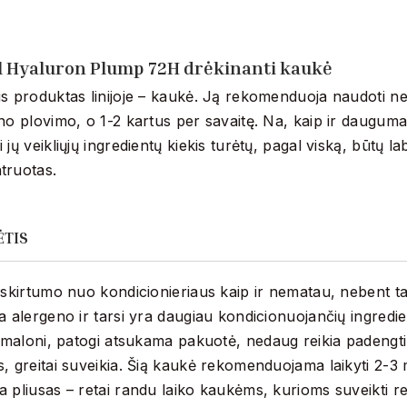
al Hyaluron Plump 72H drėkinanti kaukė
s produktas linijoje – kaukė. Ją rekomenduoja naudoti n
no plovimo, o 1-2 kartus per savaitę. Na, kaip ir dauguma
 jų veikliųjų ingredientų kiekis turėtų, pagal viską, būtų la
truotas.
ĖTIS
 skirtumo nuo kondicionieriaus kaip ir nematau, nebent tai
a alergeno ir tarsi yra daugiau kondicionuojančių ingredie
maloni, patogi atsukama pakuotė, nedaug reikia padengti
, greitai suveikia. Šią kaukė rekomenduojama laikyti 2-3 
 pliusas – retai randu laiko kaukėms, kurioms suveikti re