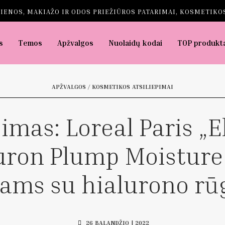
IENOS, MAKIAŽO IR ODOS PRIEŽIŪROS PATARIMAI, KOSMETIKOS
s
Temos
Apžvalgos
Nuolaidų kodai
TOP produkt
APŽVALGOS / KOSMETIKOS ATSILIEPIMAI
pimas: Loreal Paris „El
ron Plump Moisture 
ams su hialurono rū
26 BALANDŽIO | 2022