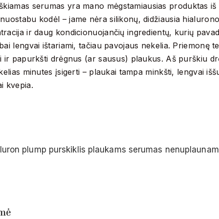
škiamas serumas yra mano mėgstamiausias produktas iš vi
enuostabu kodėl – jame nėra silikonų, didžiausia hialuron
racija ir daug kondicionuojančių ingredientų, kurių pavadi
bai lengvai ištariami, tačiau pavojaus nekelia. Priemonę te
i ir papurkšti drėgnus (ar sausus) plaukus. Aš purškiu d
 kelias minutes įsigerti – plaukai tampa minkšti, lengvai iš
i kvepia.
umė