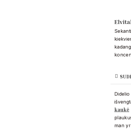
Elvit
Sekanti
kiekvie
kadangi
koncen
SUD
Didelio
išvengt
kaukė
plaukus
man yra