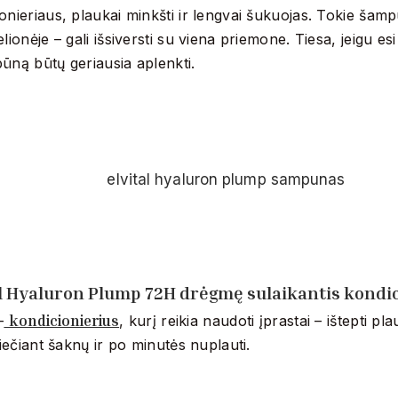
onieriaus, plaukai minkšti ir lengvai šukuojas. Tokie šamp
elionėje – gali išsiversti su viena priemone. Tiesa, jeigu esi
ūną būtų geriausia aplenkti.
al Hyaluron Plump 72H drėgmę sulaikantis kondic
kondicionierius
–
, kurį reikia naudoti įprastai – ištepti pl
eliečiant šaknų ir po minutės nuplauti.