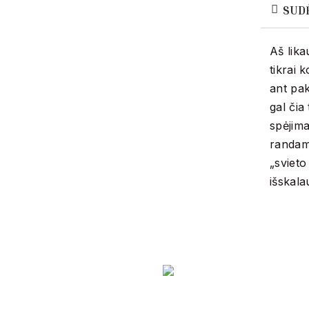
SUD
Aš lika
tikrai 
ant pak
gal čia
spėjima
randame
„svieto
išskal