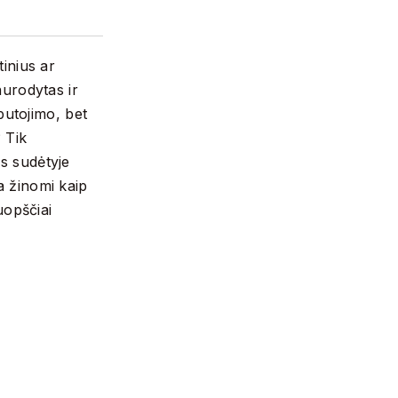
tinius ar
nurodytas ir
putojimo, bet
 Tik
es sudėtyje
a žinomi kaip
ruopščiai