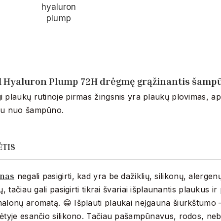
al Hyaluron Plump 72H drėgmę grąžinantis šamp
 plaukų rutinoje pirmas žingsnis yra plaukų plovimas, a
iu nuo šampūno.
ĖTIS
nas
negali pasigirti, kad yra be dažiklių, silikonų, alergenų
ų, tačiau gali pasigirti tikrai švariai išplaunantis plaukus ir
alonų aromatą. 😁 Išplauti plaukai neįgauna šiurkštumo 
ėtyje esančio silikono. Tačiau pašampūnavus, rodos, nebe