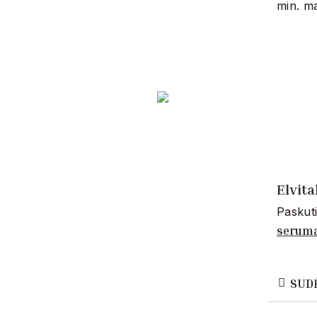
min. ma
Elvit
Paskuti
serum
SUD