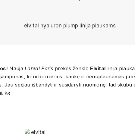
os!
Nauja
Loreal Paris
prekės ženklo
Elvital
linija plauk
šampūnas, kondicionierius, kaukė ir nenuplaunamas purš
. Jau spėjau išbandyti ir susidaryti nuomonę, tad skubu ja
i. 🤗