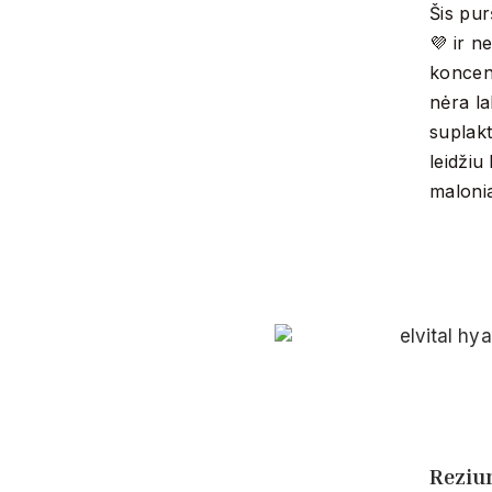
Šis pur
💜 ir n
koncent
nėra la
suplakt
leidžiu
malonia
Rezi