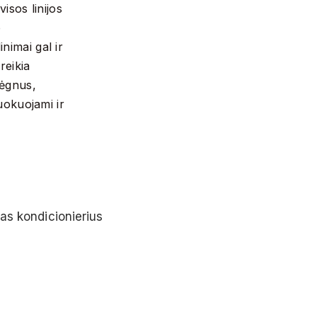
sos linijos
o
nimai gal ir
reikia
rėgnus,
šuokuojami ir