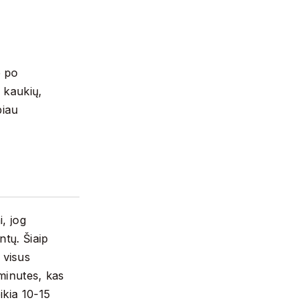
e po
 kaukių,
biau
, jog
ntų. Šiaip
 visus
minutes, kas
ikia 10-15