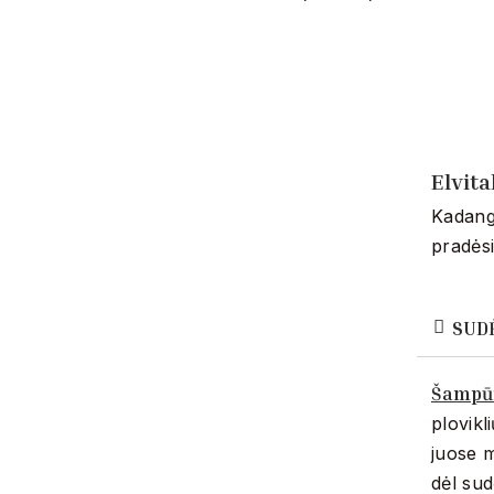
Elvit
Kadangi
pradės
SUD
Šampū
plovikli
juose m
dėl sud