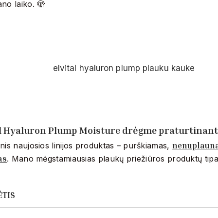
no laiko. 🫣
al Hyaluron Plump Moisture drėgme praturtinan
nenuplaun
nis naujosios linijos produktas – purškiamas,
as
. Mano mėgstamiausias plaukų priežiūros produktų tip
ĖTIS