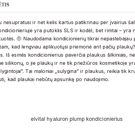
ĖTIS
u nesupratusi ir net kelis kartus patikrinau per įvairius šal
kondicionieriuje yra putoklis SLS ir kodėl, bet rimtai – yra 
uotės. 🤨 Naudodama kondicionierių tikrai nepastebėjau 
 tam, kad lengviau aplikuotųsi priemonė ant pačių plaukų?
s. Iš esmės kondicionierius paverčia plaukus šilkiniais, n
 silikonų, o jie plaukų ir ne tik priežiūros kosmetikoje yr
 lygintojai”. Tai maloniai „sulygina” ir plaukus, reikia tik k
auti, kad plaukai nebūtų apsunkę po naudojimo.