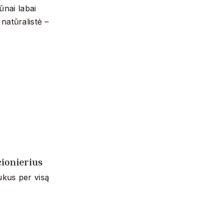
ūnai labai
 natūralistė –
ionierius
aukus per visą