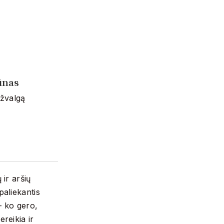
ūnas
pžvalgą
 ir aršių
 paliekantis
– ko gero,
reikia ir