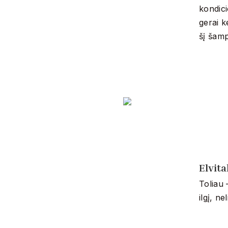
kondici
gerai k
šį šamp
Elvit
Toliau 
ilgį, n