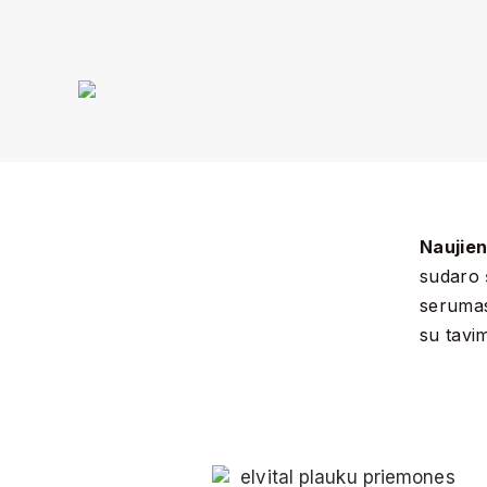
Naujien
sudaro 
serumas
su tavim