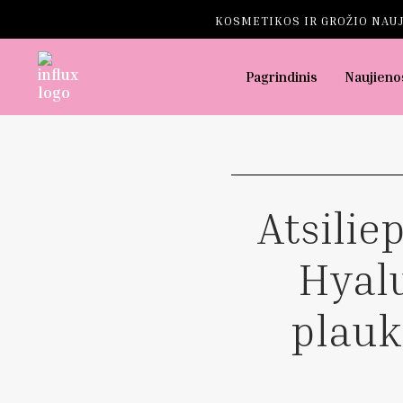
KOSMETIKOS IR GROŽIO NAUJ
Pagrindinis
Naujieno
Atsilie
Hyalu
plauk