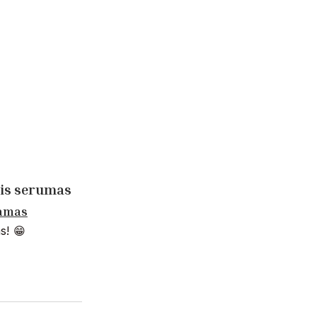
tis serumas
amas
as! 😁