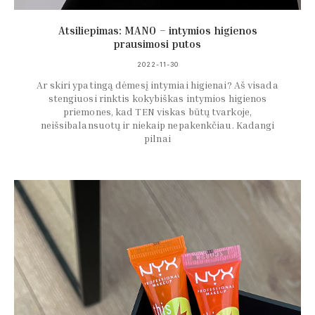
Atsiliepimas: MANO – intymios higienos
prausimosi putos
2022-11-30
Ar skiri ypatingą dėmesį intymiai higienai? Aš visada
stengiuosi rinktis kokybiškas intymios higienos
priemones, kad TEN viskas būtų tvarkoje,
neišsibalansuotų ir niekaip nepakenkčiau. Kadangi
pilnai