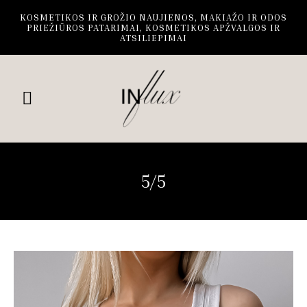
KOSMETIKOS IR GROŽIO NAUJIENOS, MAKIAŽO IR ODOS
PRIEŽIŪROS PATARIMAI, KOSMETIKOS APŽVALGOS IR
ATSILIEPIMAI
5/5