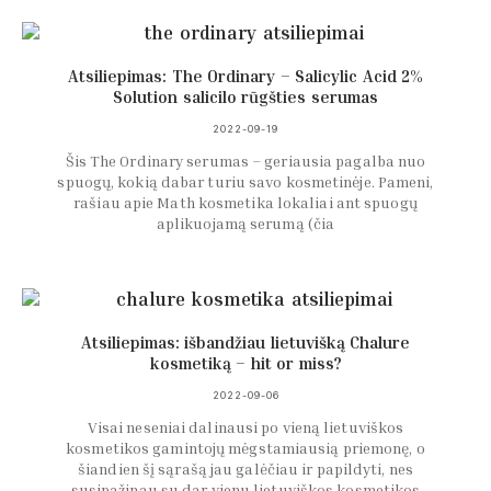
Atsiliepimas: The Ordinary – Salicylic Acid 2%
Solution salicilo rūgšties serumas
2022-09-19
Šis The Ordinary serumas – geriausia pagalba nuo
spuogų, kokią dabar turiu savo kosmetinėje. Pameni,
rašiau apie Math kosmetika lokaliai ant spuogų
aplikuojamą serumą (čia
Atsiliepimas: išbandžiau lietuvišką Chalure
kosmetiką – hit or miss?
2022-09-06
Visai neseniai dalinausi po vieną lietuviškos
kosmetikos gamintojų mėgstamiausią priemonę, o
šiandien šį sąrašą jau galėčiau ir papildyti, nes
susipažinau su dar vienu lietuviškos kosmetikos