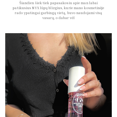
Šiandien šiek tiek papasakosiu apie man labai
patikusius NYX lūpų blizgius, kurie mano kosmetinėje
rado ypatingai garbingą vietą, buvo naudojami visą
vasarą, o dabar vėl