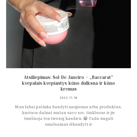
Atsiliepimas: Sol De Janeiro – „Baccarat”
kvepalais kvepiantys kūno dulksna ir kūno
kremas
2022-11-16
Man labai patinka bandyti naujienas arba produktus,
kuriuos dažnai matau savo soc. tinkluose ir jie
šmėžuoja ten tiesiog kasdien. 😁 Tada nugali
smalsumas išbandyti ir