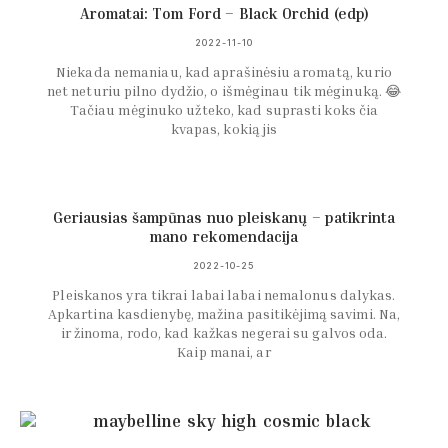
Aromatai: Tom Ford – Black Orchid (edp)
2022-11-10
Niekada nemaniau, kad aprašinėsiu aromatą, kurio
net neturiu pilno dydžio, o išmėginau tik mėginuką. 😂
Tačiau mėginuko užteko, kad suprasti koks čia
kvapas, kokią jis
Geriausias šampūnas nuo pleiskanų – patikrinta
mano rekomendacija
2022-10-25
Pleiskanos yra tikrai labai labai nemalonus dalykas.
Apkartina kasdienybę, mažina pasitikėjimą savimi. Na,
ir žinoma, rodo, kad kažkas negerai su galvos oda.
Kaip manai, ar