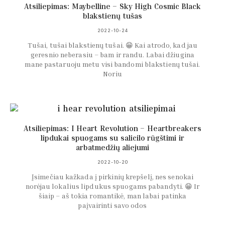
Atsiliepimas: Maybelline – Sky High Cosmic Black
blakstienų tušas
2022-10-24
Tušai, tušai blakstienų tušai. 😁 Kai atrodo, kad jau
geresnio neberasiu – bam ir randu. Labai džiugina
mane pastaruoju metu visi bandomi blakstienų tušai.
Noriu
Atsiliepimas: I Heart Revolution – Heartbreakers
lipdukai spuogams su salicilo rūgštimi ir
arbatmedžių aliejumi
2022-10-20
Įsimečiau kažkada į pirkinių krepšelį, nes senokai
norėjau lokalius lipdukus spuogams pabandyti. 😁 Ir
šiaip – aš tokia romantikė, man labai patinka
paįvairinti savo odos