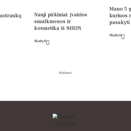
Mano 5 g
Nauji pirkiniai: įvairios
nuotraukų
kuriuos 
smulkmenos ir
pasakyti
kosmetika iš SHEIN
Skaityti
Skaityti
Reklama: