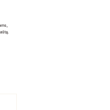
ams,
aštą.