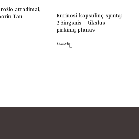
rožio atradimai,
Kuriuosi kapsulinę spintą:
noriu Tau
2 žingsnis – tikslus
pirkinių planas
Skaityti