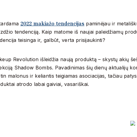
2022 makiažo tendencijas
tardama
paminėjau ir metališk
izdžio tendenciją. Kaip matome iš naujai paleidžiamų prod
dencija teisinga ir, galbūt, verta prisijaukinti?
eup Revolution išleidžia naują produktą – skystų akių šeš
ekciją Shadow Bombs. Pavadinimas šių dienų aktualijų ko
itin malonus ir keliantis teigiamas asociacijas, tačiau patys
duktai atrodo labai gaiviai, vasariškai.