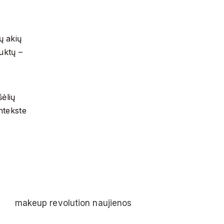
ų akių
uktų –
ėlių
ntekste