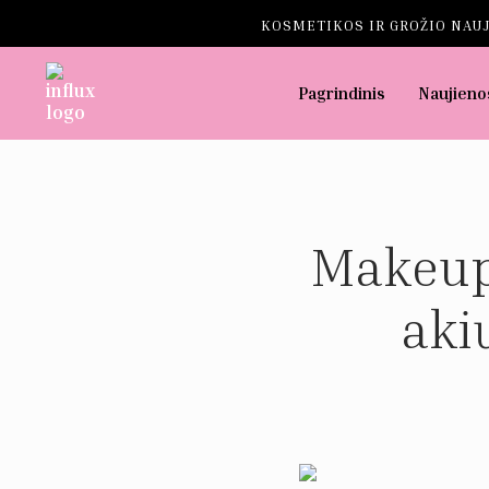
KOSMETIKOS IR GROŽIO NAUJ
Pagrindinis
Naujieno
Makeup 
aki