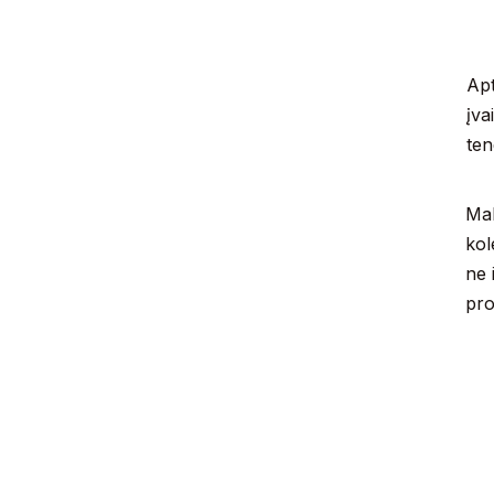
Ap
įva
ten
Mak
kol
ne 
pro