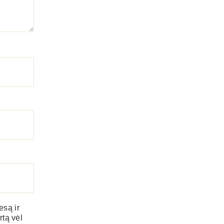
esą ir
rtą vėl