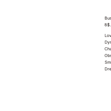
Bus
8$.
Lo
Dy
Cha
Obs
Smi
Dr