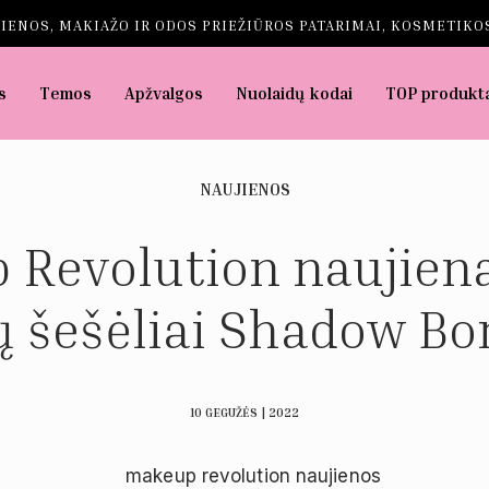
IENOS, MAKIAŽO IR ODOS PRIEŽIŪROS PATARIMAI, KOSMETIKOS
s
Temos
Apžvalgos
Nuolaidų kodai
TOP produkt
NAUJIENOS
Revolution naujiena
ų šešėliai Shadow B
10 GEGUŽĖS | 2022