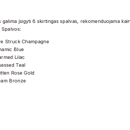
 galima įsigyti 6 skirtingas spalvas, rekomenduojama kain
 Spalvos:
ve Struck Champagne
namic Blue
rmed Lilac
essed Teal
tten Rose Gold
eam Bronze