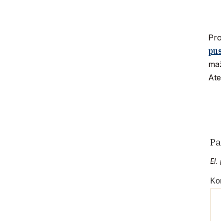
Pro
pus
maž
Ate
Pa
El.
Ko