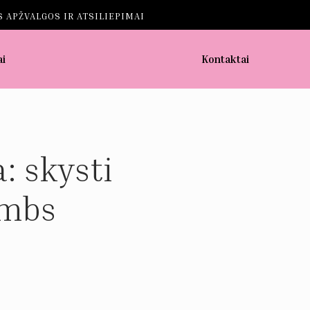
 APŽVALGOS IR ATSILIEPIMAI
ai
Kontaktai
: skysti
ombs