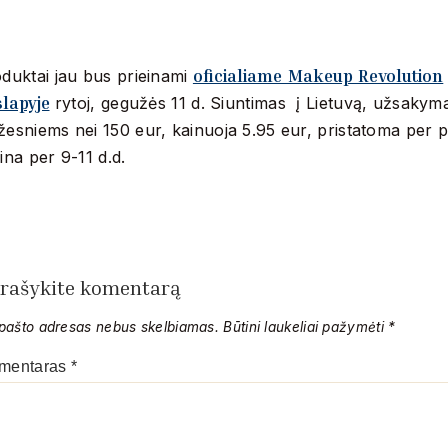
oficialiame Makeup Revolution
duktai jau bus prieinami
lapyje
rytoj, gegužės 11 d. Siuntimas į Lietuvą, užsakym
esniems nei 150 eur, kainuoja 5.95 eur, pristatoma per p
ina per 9-11 d.d.
rašykite komentarą
 pašto adresas nebus skelbiamas.
Būtini laukeliai pažymėti
*
mentaras
*