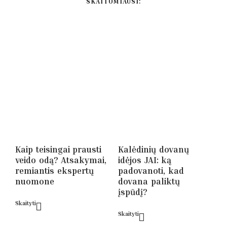
SKAITOMIAUSI:
Kaip teisingai prausti
Kalėdinių dovanų
veido odą? Atsakymai,
idėjos JAI: ką
remiantis ekspertų
padovanoti, kad
nuomone
dovana paliktų
įspūdį?
Skaityti
Skaityti