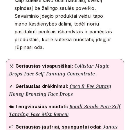
kaip suteikti savo odai natūralų, sveiką
spindesį be žalingo saulės poveikio.
Savaiminio įdegio produktai veidui tapo
mano kasdienybės dalimi, todėl noriu
pasidalinti penkiais išbandytais ir pamėgtais
produktais, kurie suteikia nuostabų įdegį ir
rūpinasi oda.
Collistar Magic
🥇
Geriausias visapusiškai:
Drops Face Self-Tanning Concentrate
Coco & Eve Sunny
💧
Geriausias drėkinimui:
Honey Bronzing Face Drops
Bondi Sands Pure Self
☁️
Lengviausias naudoti:
Tanning Face Mist Renew
James
🌱
Geriausias jautriai, spuoguotai odai: