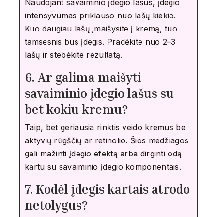
Naudojant savaiminio įdegio lašus, įdegio
intensyvumas priklauso nuo lašų kiekio.
Kuo daugiau lašų įmaišysite į kremą, tuo
tamsesnis bus įdegis. Pradėkite nuo 2–3
lašų ir stebėkite rezultatą.
6. Ar galima maišyti
savaiminio įdegio lašus su
bet kokiu kremu?
Taip, bet geriausia rinktis veido kremus be
aktyvių rūgščių ar retinolio. Šios medžiagos
gali mažinti įdegio efektą arba dirginti odą
kartu su savaiminio įdegio komponentais.
7. Kodėl įdegis kartais atrodo
netolygus?