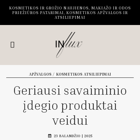
KOSMETIKOS IR GROŽIO NAUJIENOS, MAKIAŽO IR ODOS
PRIEŽIŪROS PATARIMAI, KOSMETIKOS APŽVALGOS IR
ATSILIEPIMAI
APŽVALGOS / KOSMETIKOS ATSILIEPIMAI
Geriausi savaiminio
įdegio produktai
veidui
23 BALANDŽIO | 2025