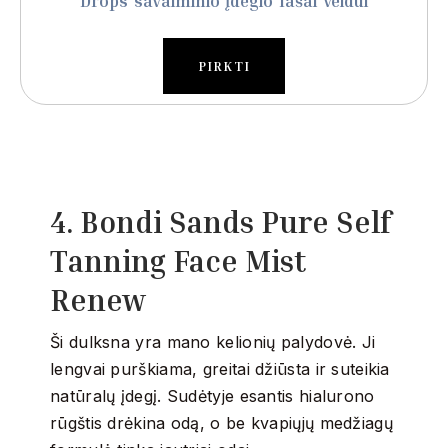
Drops savaiminio įdegio lašai veidui
PIRKTI
4. Bondi Sands Pure Self
Tanning Face Mist
Renew
Ši dulksna yra mano kelionių palydovė.
Ji
lengvai purškiama, greitai džiūsta ir suteikia
natūralų įdegį.
Sudėtyje esantis hialurono
rūgštis drėkina odą, o be kvapiųjų medžiagų