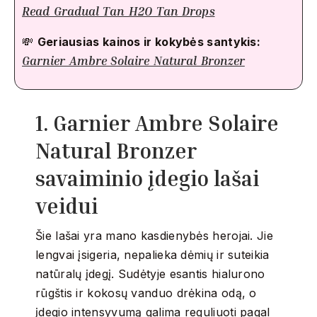
Read Gradual Tan H2O Tan Drops
💸
Geriausias kainos ir kokybės santykis:
Garnier Ambre Solaire Natural Bronzer
1. Garnier Ambre Solaire
Natural Bronzer
savaiminio įdegio lašai
veidui
Šie lašai yra mano kasdienybės herojai.
Jie
lengvai įsigeria, nepalieka dėmių ir suteikia
natūralų įdegį.
Sudėtyje esantis hialurono
rūgštis ir kokosų vanduo drėkina odą, o
įdegio intensyvumą galima reguliuoti pagal