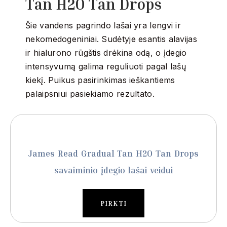
Tan H2O Tan Drops
Šie vandens pagrindo lašai yra lengvi ir
nekomedogeniniai.
Sudėtyje esantis alavijas
ir hialurono rūgštis drėkina odą, o įdegio
intensyvumą galima reguliuoti pagal lašų
kiekį.
Puikus pasirinkimas ieškantiems
palaipsniui pasiekiamo rezultato.
James Read Gradual Tan H2O Tan Drops
savaiminio įdegio lašai veidui
PIRKTI