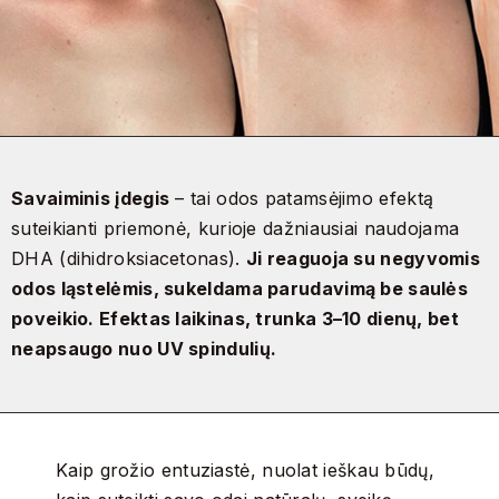
Savaiminis įdegis
– tai odos patamsėjimo efektą
suteikianti priemonė, kurioje dažniausiai naudojama
DHA (dihidroksiacetonas).
Ji reaguoja su negyvomis
odos ląstelėmis, sukeldama parudavimą be saulės
poveikio. Efektas laikinas, trunka 3–10 dienų, bet
neapsaugo nuo UV spindulių.
Kaip grožio entuziastė, nuolat ieškau būdų,