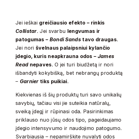
Jei ieškai
greičiausio efekto – rinkis
Collistar
. Jei svarbu
lengvumas ir
patogumas –
Bondi Sands
tavo draugas
.
Jei nori
švelnaus palaipsniui kylančio
įdegio, kuris neapkrauna odos –
James
Read
nepaves
. O jei turi biudžetą ir nori
išbandyti kokybišką, bet nebrangų produktą
–
Garnier
tiks puikiai
.
Kiekvienas iš šių produktų turi savo unikalių
savybių, tačiau visi jie suteikia natūralų,
sveiką įdegį ir rūpinasi oda.
Pasirinkimas
priklauso nuo jūsų odos tipo, pageidaujamo
įdegio intensyvumo ir naudojimo patogumo.
Svarbiausia – nepamirškite nuvalyti odos